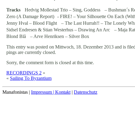
Tracks
Hedvig Mollestad Trio – Sing, Goddess – Bushman´s Re
Zero (A Damage Report) - FIRE! – Your Silhouette On Each (W
Jenny Hval – Blood Flight – The Last Hurrah!! – The Lonely Wh
Sidsel Endresen & Stian Westerhus – Drawing An Arc – Maja Rat
Blond Blå – Arve Henriksen – Silver Box
This entry was posted on Mittwoch, 18. Dezember 2013 and is file
pings are currently closed.
Sorry, the comment form is closed at this time.
RECORDINGS 2
»
«
Sailing To Byzantium
Manafonistas |
Impressum | Kontakt
|
Datenschutz