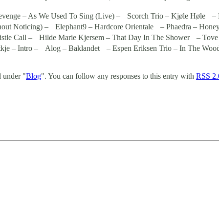
venge – As We Used To Sing (Live) – Scorch Trio – Kjøle Høle – 
ithout Noticing) – Elephant9 – Hardcore Orientale – Phaedra – H
istle Call – Hilde Marie Kjersem – That Day In The Shower – Tove
kje – Intro – Alog – Baklandet – Espen Eriksen Trio – In The Woo
d under "
Blog
". You can follow any responses to this entry with
RSS 2.