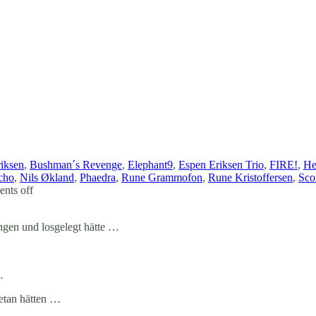
iksen
,
Bushman´s Revenge
,
Elephant9
,
Espen Eriksen Trio
,
FIRE!
,
He
cho
,
Nils Økland
,
Phaedra
,
Rune Grammofon
,
Rune Kristoffersen
,
Sco
nts off
ngen und losgelegt hätte …
…
etan hätten …