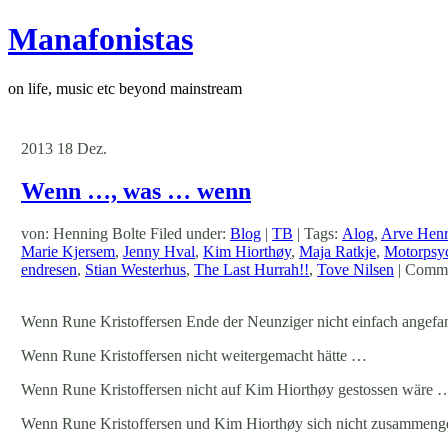
Manafonistas
on life, music etc beyond mainstream
2013
18
Dez.
Wenn …, was … wenn
von: Henning Bolte Filed under:
Blog
|
TB
| Tags:
Alog
,
Arve Henr
Marie Kjersem
,
Jenny Hval
,
Kim Hiorthøy
,
Maja Ratkje
,
Motorpsy
endresen
,
Stian Westerhus
,
The Last Hurrah!!
,
Tove Nilsen
|
Comme
Wenn Rune Kristoffersen Ende der Neunziger nicht einfach angefa
Wenn Rune Kristoffersen nicht weitergemacht hätte …
Wenn Rune Kristoffersen nicht auf Kim Hiorthøy gestossen wäre 
Wenn Rune Kristoffersen und Kim Hiorthøy sich nicht zusammeng