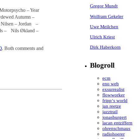
Gregor Mundt
Motorpsycho – Year
Wolfram Gekeler
oneydewed Autumn –
 Nilsen – Jordan –
Uwe Meilchen
ds – Nils Økland –
Ulrich Kriest
Dirk Haberkorn
0
. Both comments and
Blogroll
ecm
eno web
exsurrealist
flowworker
fripp‘s world
jan reetze
jazztrail
jonasburgert
lacan entziffern
ohrenschmaus
radiohoerer