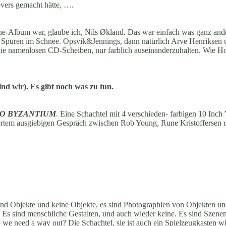
vers gemacht hätte, ….
ne-Album war, glaube ich, Nils Økland. Das war einfach was ganz ande
e Spuren im Schnee. Opsvik&Jennings, dann natürlich Arve Henriksen u
ie namenlosen CD-Scheiben, nur farblich auseinanderzuhalten. Wie 
nd wir). Es gibt noch was zu tun.
TO BYZANTIUM
. Eine Schachtel mit 4 verschieden- farbigen 10 Inch 
wertem ausgiebigen Gespräch zwischen Rob Young, Rune Kristoffersen
ind Objekte und keine Objekte, es sind Photographien von Objekten un
a. Es sind menschliche Gestalten, und auch wieder keine. Es sind Szen
 we need a way out? Die Schachtel, sie ist auch ein Spielzeugkasten wi