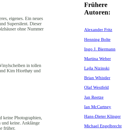
Frühere
Autoren:
res, eigenes. Ein neues
nd Supersilent. Dieser
Holzhäuser ohne Nummer
Alexander Fritz
Henning Bolte
Ingo J. Biermann
Martina Weber
Vinylscheiben in tollen
Lajla Nizinski
 und Kim Hiorthøy und
Brian Whistler
Olaf Westfeld
Jan Reetze
Ian McCartney
Hans-Dieter Klinger
d keine Photographien,
en und keine. Anklänge
Michael Engelbrecht
e früher.