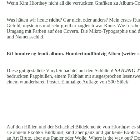
Wenn Kim Hiorthøy nicht all die verrückten Grafiken zu Album-Co
Was hätten wir heute
nicht
? Gar nicht oder anders? Mein erstes Ru
Gefühl, mysteriös und sehr greifbar zugleich war Rune. Wie frisch
Umgang mit Farben auf den Covern. Die Mikro-Typographie und d
und Namensschild.
Ett hundre og femti album. Hundertundfünfzig Alben (weiter si
Diese gut gestaltete Vinyl-Schachtel auf den Schlitten!
SAILING 
bedruckten Papphüllen, einem Faltblatt mit ausgesprochen lesens
einem wunderbaren Poster. Einmalige Auflage von 500 Stück!
Auf den Hüllen und der Schachtel Bildelemente von Hiorthøy: es s
sie ähneln Exotika-Bildkunst, sind aber ganz und gar keine Exotic
an Art Brute, aber aus Papier oder Wolle. Where is the way out? Do