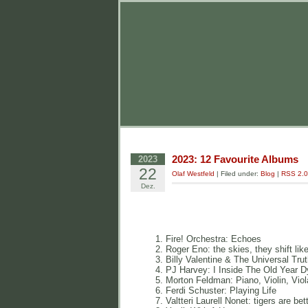
2023: 12 Favourite Albums
2023
22
Olaf Westfeld
| Filed under:
Blog
|
RSS 2.0
Dez.
Fire! Orchestra: Echoes
Roger Eno: the skies, they shift lik
Billy Valentine & The Universal Tru
PJ Harvey: I Inside The Old Year D
Morton Feldman: Piano, Violin, Viol
Ferdi Schuster: Playing Life
Valtteri Laurell Nonet: tigers are bet