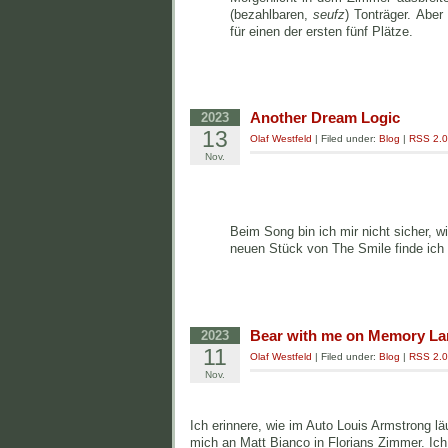
(bezahlbaren,
seufz
) Tonträger. Aber
für einen der ersten fünf Plätze.
Another Dream Logic
2023
13
Olaf Westfeld
| Filed under:
Blog
|
RSS 2.0
Nov.
Beim Song bin ich mir nicht sicher, w
neuen Stück von The Smile finde ich
Bear with me on Memory La
2023
11
Olaf Westfeld
| Filed under:
Blog
|
RSS 2.0
Nov.
Ich erinnere, wie im Auto Louis Armstrong l
mich an Matt Bianco in Florians Zimmer. Ich 