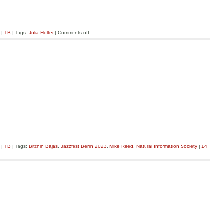
|
TB
| Tags:
Julia Holter
|
Comments off
|
TB
| Tags:
Bitchin Bajas
,
Jazzfest Berlin 2023
,
Mike Reed
,
Natural Information Society
|
14