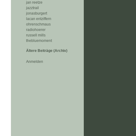
jan reetze
jazztrail
jonasburgert
lacan entziffern
ohrenschmaus
radiohoerer
russell mills
thebluemoment
Ältere Beiträge (Archiv)
Anmelden