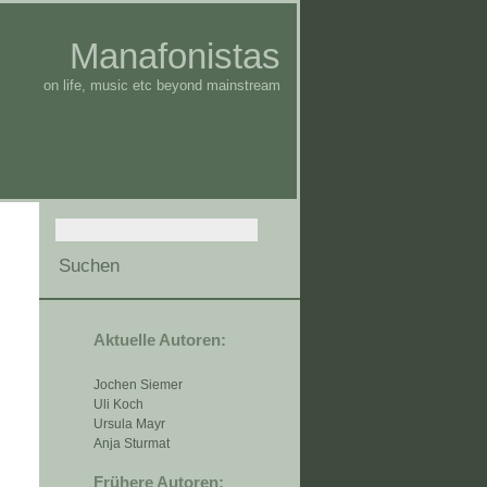
Manafonistas
on life, music etc beyond mainstream
Aktuelle Autoren:
Jochen Siemer
Uli Koch
Ursula Mayr
Anja Sturmat
Frühere Autoren: