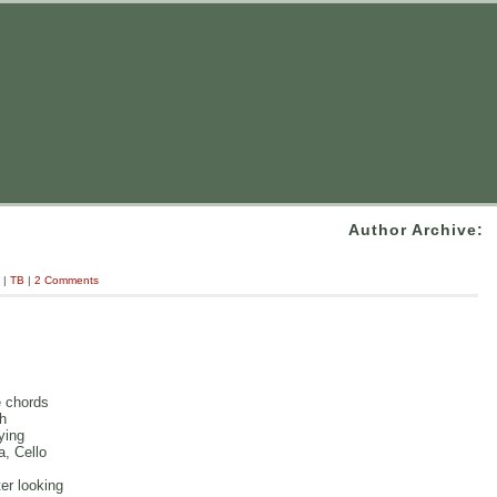
Author Archive:
|
TB
|
2 Comments
e chords
th
ying
a, Cello
ter looking