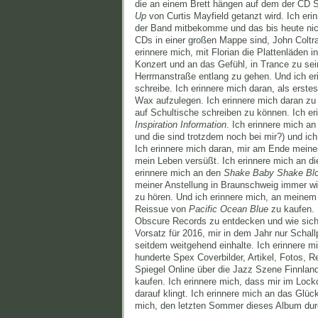
die an einem Brett hängen auf dem der CD 
Up
von Curtis Mayfield getanzt wird. Ich er
der Band mitbekomme und das bis heute nich
CDs in einer großen Mappe sind, John Coltr
erinnere mich, mit Florian die Plattenläden 
Konzert und an das Gefühl, in Trance zu sei
Herrmanstraße entlang zu gehen. Und ich er
schreibe. Ich erinnere mich daran, als ers
Wax aufzulegen. Ich erinnere mich daran zu
auf Schultische schreiben zu können. Ich e
Inspiration Information
. Ich erinnere mich an 
und die sind trotzdem noch bei mir?) und ic
Ich erinnere mich daran, mir am Ende meine
mein Leben versüßt. Ich erinnere mich an d
erinnere mich an den
Shake Baby Shake Bl
meiner Anstellung in Braunschweig immer w
zu hören. Und ich erinnere mich, an meinem
Reissue von
Pacific Ocean Blue
zu kaufen. 
Obscure Records zu entdecken und wie sich 
Vorsatz für 2016, mir in dem Jahr nur Schal
seitdem weitgehend einhalte. Ich erinnere m
hunderte Spex Coverbilder, Artikel, Fotos, R
Spiegel Online über die Jazz Szene Finnlan
kaufen. Ich erinnere mich, dass mir im Lock
darauf klingt. Ich erinnere mich an das Glü
mich, den letzten Sommer dieses Album dur