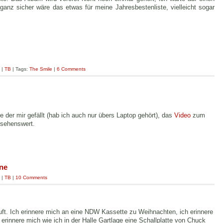
 ganz sicher wäre das etwas für meine Jahresbestenliste, vielleicht sogar
|
TB
| Tags:
The Smile
|
6 Comments
ie der mir gefällt (hab ich auch nur übers Laptop gehört), das
Video
zum
 sehenswert.
ne
|
TB
|
10 Comments
äuft. Ich erinnere mich an eine NDW Kassette zu Weihnachten, ich erinnere
erinnere mich wie ich in der Halle Gartlage eine Schallplatte von Chuck