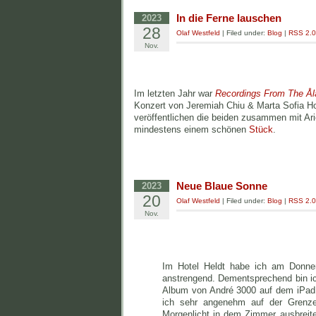
In die Ferne lauschen
2023
28
Olaf Westfeld
| Filed under:
Blog
|
RSS 2.0
Nov.
Im letzten Jahr war
Recordings From The Ål
Konzert von Jeremiah Chiu & Marta Sofia Ho
veröffentlichen die beiden zusammen mit Ar
mindestens einem schönen
Stück
.
Neue Blaue Sonne
2023
20
Olaf Westfeld
| Filed under:
Blog
|
RSS 2.0
Nov.
Im Hotel Heldt habe ich am Donner
anstrengend. Dementsprechend bin ic
Album von André 3000 auf dem iPad
ich sehr angenehm auf der Grenz
Morgenlicht in dem Zimmer ausbreite