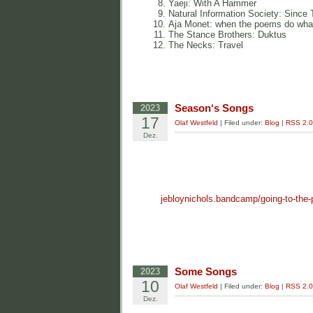
Yaeji: With A Hammer
Natural Information Society: Since 
Aja Monet: when the poems do wha
The Stance Brothers: Duktus
The Necks: Travel
Season‘s Songs
2023
17
Olaf Westfeld
| Filed under:
Blog
|
RSS 2.0
Dez.
jebloynichols.bandcamp/going-to-the
Some Songs
2023
10
Olaf Westfeld
| Filed under:
Blog
|
RSS 2.0
Dez.