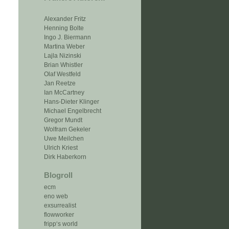
Alexander Fritz
Henning Bolte
Ingo J. Biermann
Martina Weber
Lajla Nizinski
Brian Whistler
Olaf Westfeld
Jan Reetze
Ian McCartney
Hans-Dieter Klinger
Michael Engelbrecht
Gregor Mundt
Wolfram Gekeler
Uwe Meilchen
Ulrich Kriest
Dirk Haberkorn
Blogroll
ecm
eno web
exsurrealist
flowworker
fripp‘s world