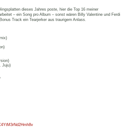
ngsplatten dieses Jahres poste, hier die Top 16 meiner
rbeitet – ein Song pro Album – sonst wären Billy Valentine und Ferdi
 Bonus Track ein Tearjerker aus traurigem Anlass.
mix)
on)
sion)
 Juju)
l
=sC4YtM3rNd2Hmh8v