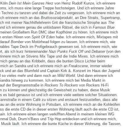
h Köln
Dein Ist Mein Ganzes Herz
von Heinz Rudolf Kunze, ich erinnere
oms, ich muss eine lange Treppe hochsteigen. Und ich erinnere Jahre
zu Techno zu tanzen und dabei die Zeit zu vergessen. Ich erinnere mich an
Ich erinnere mich an das
Bruttosozialprodukt
, an Dire Straits, Supertramp,
ch mit meiner Nachhilfelehrerin Grit die französische Strophe aus
The
d ich erinnere genau die unlösbaren Rätsel, die sich in
Famous Blue
 meinen Großeltern Run DMC über Kopfhörer zu hören. Ich erinnere mich
em ersten Hören von
Spirit Of Eden
habe. Ich erinnere mich, Mixtapes mit
 darauf
Bomber
von Motörhead folgen zu lassen. Ich erinnere mich, wie
parables Tape Deck im Profigebrauch gewesen sei. Ich erinnere mich, wie
t, als ich kurz hintereinander
Nazi Punks Fuck Off
und
Debaser
(von den
innere mich an Stivens Mix Tape und die Indie Mixes. Ich erinnere mich
mich genau an das Kribbeln, dass die bunten Disco Lichter beim
 mich an Sandra und ich erinnere mich an
Freakscene
, immer wieder
ck und an das Blumfeld und Captain Kirk &. Konzert im Haus der Jugend
d so vieles mehr und dann noch an
Wild World
. Und dann erinnere ich
 Sandra hinweg zu kommen. Ich erinnere mich bei Media Markt in
auf der Bergmannstraße in
Rockers To Rockers
von Rockers Hi-Fi
n zu können und gleichzeitig die Gewissheit zu haben, diese Musik
s es bald genauso ist und ich erinnere viele weitere solcher Situationen.
mannstraße in einem Café zu sitzen und erstaunt festzustellen, dass alle
nau an die erste Wohnung in Potsdam, ich erinnere mich an die Kohleöfen
s die erste CD die in dieser ersten Wohnung läuft auch die erste CD ist,
ain
. Ich erinnere einen langen verkifften Abend in meinem kleinen WG
einmal Dub, Drum‘n‘Bass und Trip Hop entdecken und ich erinnere mich,
usik läuft. Ich erinnere die bunte Küche in dieser Wohnung, die Tassen,