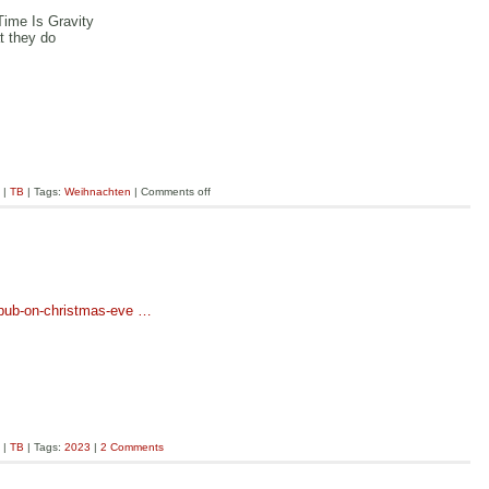
Time Is Gravity
t they do
|
TB
| Tags:
Weihnachten
|
Comments off
-pub-on-christmas-eve …
|
TB
| Tags:
2023
|
2 Comments