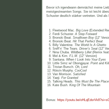
Bevor ich irgendwann demnächst meine Liebli
meistgestreamten Songs. Sie ist leicht übera
Schuster deutlich stärker vertreten. Und als
Fleetwood Mac.
Big Love
(Extended Re
Ferdi Schuster.
A Step Forward
Bronski Beat.
Smalltown Boy
(12“ Versi
Bronski Beat.
Hit That Perfect Beat
Billy Valentine.
The World Is A Ghetto
Sniff’n‘ The Tears.
Driver’s Seat
(12“ Ver
Nina Chuba.
Wildberry
Lillet
(Remix feat.
Mel & Kim.
F.L.M.
(12“ Version)
Santana.
When I Look Into Your Eyes
Little Simz w/ Obongjayar.
Point and Kil
Tristan Bursch.
Oh, Lord
Róisín Murphy.
CooCool
Van Morrison.
Satisfied
Yaeji.
For Granted
Talking Heads.
This Must Be The Place
Kate Bush.
King Of The Mountain
Bonus:
https://youtu.be/oHLqEdsrVk8?si