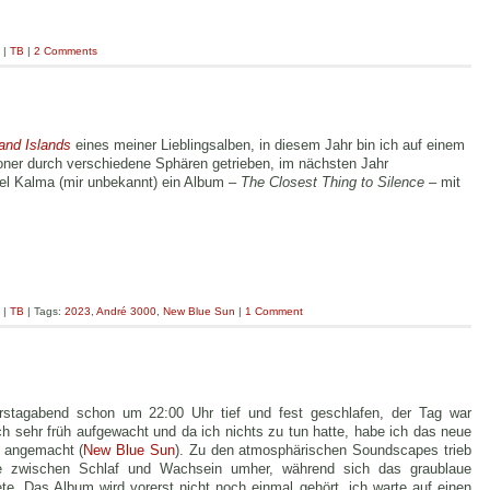
|
TB
|
2 Comments
and Islands
eines meiner Lieblingsalben, in diesem Jahr bin ich auf einem
ner durch verschiedene Sphären getrieben, im nächsten Jahr
iel Kalma (mir unbekannt) ein Album –
The Closest Thing to Silence
– mit
|
TB
| Tags:
2023
,
André 3000
,
New Blue Sun
|
1 Comment
stagabend schon um 22:00 Uhr tief und fest geschlafen, der Tag war
h sehr früh aufgewacht und da ich nichts zu tun hatte, habe ich das neue
 angemacht (
New Blue Sun
). Zu den atmosphärischen Soundscapes trieb
e zwischen Schlaf und Wachsein umher, während sich das graublaue
te. Das Album wird vorerst nicht noch einmal gehört, ich warte auf einen