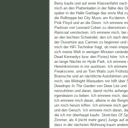
Berry kaufe und auf einer Klassenfahrt nac
mich an den Plattenladen in der Nähe des D
später in der Halle Gartlage das erste Mal 
die Rolltreppe bei City Music am Ku‘damm. 
Pink Floyd und an die Doors. Ich erinnere mi
Partisan
von Leonard Cohen zu übersetzen un
Raincoat
verstecken. Ich erinnere mich, bei
an den leichten Schwindel, den ich nach d
der Ouvertüre aus Carmen zu beginnen und
mich der HiFi Techniker fragt, ob mein irre
sich meine Welt in wenigen Minuten veränder
Dead Kennedys bzw. den Pixies) höre. Ich er
an lange Nächte im Hyde Park, ich erinnere 
Hereinkommen in mir auslösen. Ich erinnere
Freakscene
, und an Tom Waits zum Frühstü
Bramsche und an nächtliche Autofahrten un
mich, wie
Midnight Marauders
mir hilft über
Dewdrops In The Garden
von Deee Lite und 
reinzuhören und daran, damit nichts anfange
irgendwann zu lieben. Ich erinnere mich, das
Ich erinnere mich daran, alleine in der Berg
um mich herum kiffen. Ich erinnere mich ge
und den Geruch. Ich erinnere mich daran, das
die ich mir überhaupt kaufe:
Sketches Of Sp
Zimmer, als 4 (nicht mehr ganz) Jungs auf 
dass in der nächsten Wohnung kaum andere M