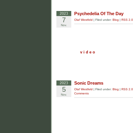
Psychedelia Of The Day
2023
7
Olaf Westfeld
| Filed under:
Blog
|
RSS 2.0
Nov.
v i d e o
Sonic Dreams
2023
5
Olaf Westfeld
| Filed under:
Blog
|
RSS 2.0
Comments
Nov.