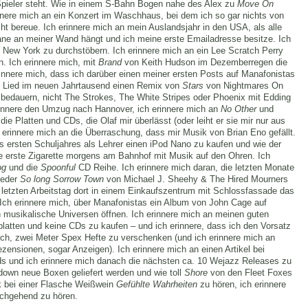
Spieler steht. Wie in einem S-Bahn Bogen nahe des Alex zu
Move On
innere mich an ein Konzert im Waschhaus, bei dem ich so gar nichts von
t bereue. Ich erinnere mich an mein Auslandsjahr in den USA, als alle
ane an meiner Wand hängt und ich meine erste Emailadresse besitze. Ich
in New York zu durchstöbern. Ich erinnere mich an ein Lee Scratch Perry
n. Ich erinnere mich, mit
Brand
von Keith Hudson im Dezemberregen die
innere mich, dass ich darüber einen meiner ersten Posts auf Manafonistas
tes Lied im neuen Jahrtausend einen Remix von
Stars
von Nightmares On
 bedauern, nicht The Strokes, The White Stripes oder Phoenix mit Edding
rinnere den Umzug nach Hannover, ich erinnere mich an
No Other
und
die Platten und CDs, die Olaf mir überlässt (oder leiht er sie mir nur aus
h erinnere mich an die Überraschung, dass mir Musik von Brian Eno gefällt.
s ersten Schuljahres als Lehrer einen iPod Nano zu kaufen und wie der
ie erste Zigarette morgens am Bahnhof mit Musik auf den Ohren. Ich
og
und die
Spoonful
CD Reihe. Ich erinnere mich daran, die letzten Monate
ieder
So long Sorrow Town
von Michael J. Sheehy & The Hired Mourners
 letzten Arbeitstag dort in einem Einkaufszentrum mit Schlossfassade das
Ich erinnere mich, über Manafonistas ein Album von John Cage auf
musikalische Universen öffnen. Ich erinnere mich an meinen guten
lplatten und keine CDs zu kaufen – und ich erinnere, dass ich den Vorsatz
ich, zwei Meter Spex Hefte zu verschenken (und ich erinnere mich an
ezensionen, sogar Anzeigen). Ich erinnere mich an einen Artikel bei
ds und ich erinnere mich danach die nächsten ca. 10 Wejazz Releases zu
down neue Boxen geliefert werden und wie toll
Shore
von den Fleet Foxes
ck bei einer Flasche Weißwein
Gefühlte Wahrheiten
zu hören, ich erinnere
chgehend zu hören.