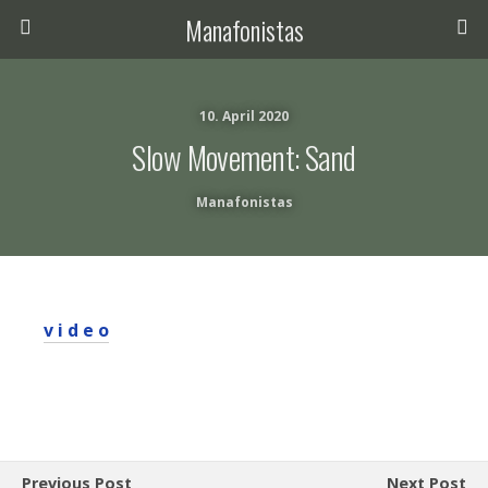
Manafonistas
10. April 2020
Slow Movement: Sand
Manafonistas
v i d e o
Previous Post
Next Post