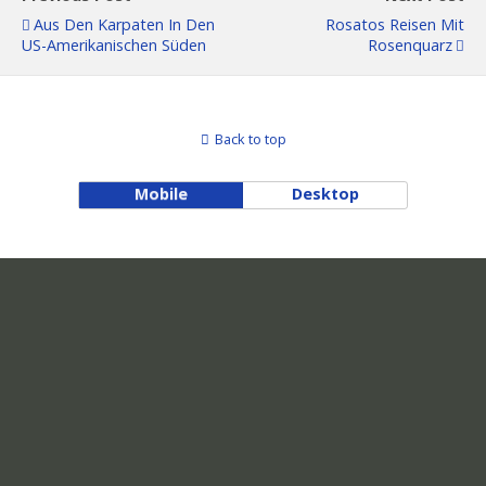
Aus Den Karpaten In Den
Rosatos Reisen Mit
US-Amerikanischen Süden
Rosenquarz
Back to top
Mobile
Desktop