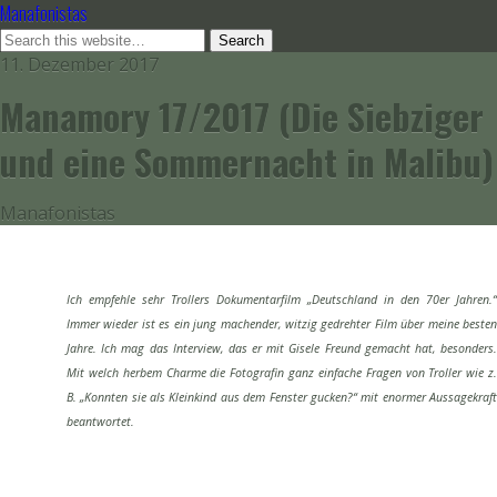
Manafonistas
11. Dezember 2017
Manamory 17/2017 (Die Siebziger
und eine Sommernacht in Malibu)
Manafonistas
Ich empfehle sehr Trollers Dokumentarfilm „Deutschland in den 70er Jahren.“
Immer wieder ist es ein jung machender, witzig gedrehter Film über meine besten
Jahre. Ich mag das Interview, das er mit Gisele Freund gemacht hat, besonders.
Mit welch herbem Charme die Fotografin ganz einfache Fragen von Troller wie z.
B. „Konnten sie als Kleinkind aus dem Fenster gucken?“ mit enormer Aussagekraft
beantwortet.
P