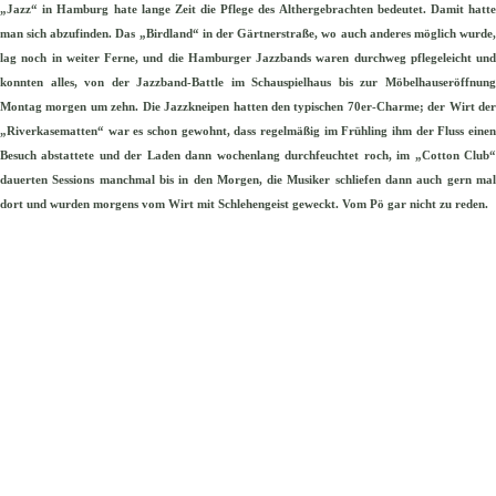
„Jazz“ in Hamburg hate lange Zeit die Pflege des Althergebrachten bedeutet. Damit hatte
man sich abzufinden. Das „Birdland“ in der Gärtnerstraße, wo auch anderes möglich wurde,
lag noch in weiter Ferne, und die Hamburger Jazzbands waren durchweg pflegeleicht und
konnten alles, von der Jazzband-Battle im Schauspielhaus bis zur Möbelhauseröffnung
Montag morgen um zehn. Die Jazzkneipen hatten den typischen 70er-Charme; der Wirt der
„Riverkasematten“ war es schon gewohnt, dass regelmäßig im Frühling ihm der Fluss einen
Besuch abstattete und der Laden dann wochenlang durchfeuchtet roch, im „Cotton Club“
dauerten Sessions manchmal bis in den Morgen, die Musiker schliefen dann auch gern mal
dort und wurden morgens vom Wirt mit Schlehengeist geweckt. Vom Pö gar nicht zu reden.
P
K(.DU
K