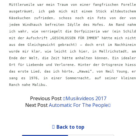
Mittlerweile war mein Traum von einer fangfrischen Forelle
ausgeträumt, ich gab mich mit einem Stück altdeutschem
Käsekuchen zufrieden, schoss noch ein Foto von der von
jedem Windhauch befreiten Idylle des Hofes. Am Rand nahm
ich wahr, wie verriegelt die Dorfpizzeria war (ein Schild
mit der Aufschrift „GESCHLOSSEN FÜR IMMER“ hätte mich nicht
aus dem Gleichgewicht gebracht) – doch erst im Nachhinein
wurde mir klar, wie leicht ich hier, in Mellrichstadt, am
Ende der Welt, die Zeit hätte anhalten können. Ein idealer
Ort für Liebende und Verlorene. Hinter der Ortsgrenze hiess
das erste Lied, das ich hörte, „Hawai“, von Neil Young, er
sang es 1976, in einer Sommernacht, auf seiner kleinen
Ranch nahe Malibu.
Previous Post
Musikvideos 2017
Next Post
Automatic For The People
Back to top