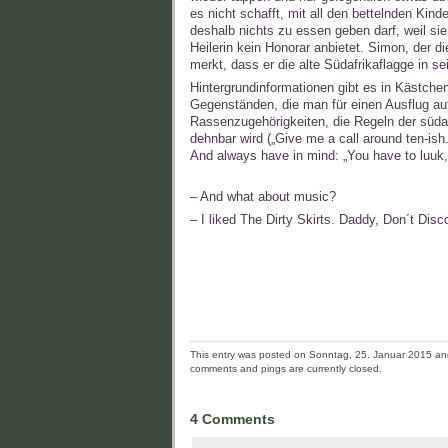
es nicht schafft, mit all den bettelnden K
deshalb nichts zu essen geben darf, weil si
Heilerin kein Honorar anbietet. Simon, der d
merkt, dass er die alte Südafrikaflagge in se
Hintergrundinformationen gibt es in Kästche
Gegenständen, die man für einen Ausflug auf
Rassenzugehörigkeiten, die Regeln der südaf
dehnbar wird („Give me a call around ten-ish
And always have in mind: „You have to luuk, 
– And what about music?
– I liked The Dirty Skirts. Daddy, Don´t Disc
This entry was posted on Sonntag, 25. Januar 2015 and 
comments and pings are currently closed.
4 Comments