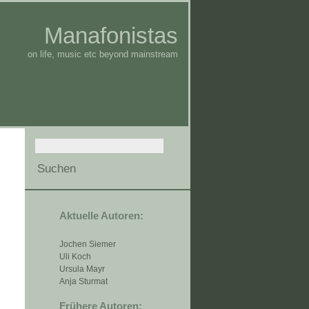
Manafonistas
on life, music etc beyond mainstream
Aktuelle Autoren:
Jochen Siemer
Uli Koch
Ursula Mayr
Anja Sturmat
Frühere Autoren: