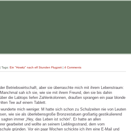
| Tags:
Ein "Howitz" nach elf Stunden Flugzeit
|
4 Comments
 der Betriebswirtschaft, aber sie überraschte mich mit ihrem Lebenstraum:
anchmal sah ich sie, wie sie mit ihrem Freund, den sie bis dahin
, über die Labtops liefen Zahlenkolonnen, draußen sprangen ein paar blonde
hlten Tee auf einem Tablett.
 wunderte mich weniger. M hatte sich schon zu Schulzeiten nie von Leuten
ssen, wie sie als überlebensgroße Bronzestatuen großartig gestikulierend
sagten immer „Hey, das Leben ist schön“. Er hatte an allen
rer gearbeitet und wollte an seinem Lieblingsstrand, dem vom
schule gründen. Vor ein paar Wochen schickte ich ihm eine E-Mail und