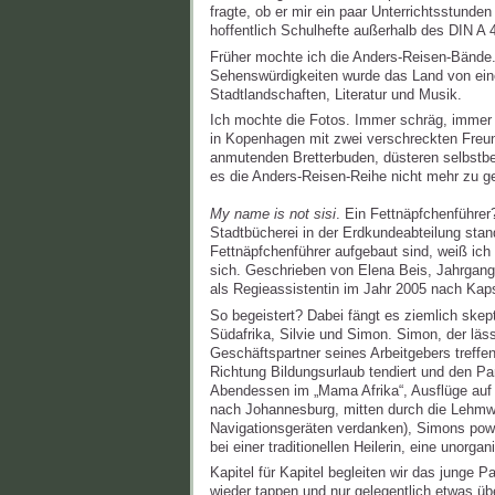
fragte, ob er mir ein paar Unterrichtsstunde
hoffentlich Schulhefte außerhalb des DIN A
Früher mochte ich die Anders-Reisen-Bände
Sehenswürdigkeiten wurde das Land von einer
Stadtlandschaften, Literatur und Musik.
Ich mochte die Fotos. Immer schräg, immer 
in Kopenhagen mit zwei verschreckten Freundi
anmutenden Bretterbuden, düsteren selbstbe
es die Anders-Reisen-Reihe nicht mehr zu ge
My name is not sisi
. Ein Fettnäpfchenführer?
Stadtbücherei in der Erdkundeabteilung sta
Fettnäpfchenführer aufgebaut sind, weiß ich
sich. Geschrieben von Elena Beis, Jahrgang
als Regieassistentin im Jahr 2005 nach Kap
So begeistert? Dabei fängt es ziemlich skep
Südafrika, Silvie und Simon. Simon, der läs
Geschäftspartner seines Arbeitgebers treffen 
Richtung Bildungsurlaub tendiert und den Pa
Abendessen im „Mama Afrika“, Ausflüge auf d
nach Johannesburg, mitten durch die Lehmweg
Navigationsgeräten verdanken), Simons power
bei einer traditionellen Heilerin, eine unorg
Kapitel für Kapitel begleiten wir das junge Pa
wieder tappen und nur gelegentlich etwas üb