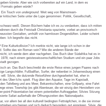
n geben könnte. Aber wie sich vorbereiten auf ein Land, in dem es
 4 Formats geben würde?
. Ein Touch von
underground
. Weit weg von Mainstream-
 kritischen Seite unter die Lupe genommen: Politik, Gesellschaft,
schwarz-weiß. Diesen Büchern habe ich es zu verdanken, dass ich mitten
nnen durch die Freistadt Christiania spazierte, vorbei an provisorisch
wussten Gestalten, umhüllt von harmlosen Drogendüften. Leider scheint
ben. Ich begreife das nicht.
 Eine Kulturkollision? Ich merkte nicht, wie lange ich schon in der
nd. Sollte das ein Roman sein? Wie die anderen Bände der
 nicht, ich werde dem aber nachgehen. Das Buch über Südafrika hat es in
 1978, nach einem geisteswissenschaftlichen Studium und ein paar Jobs
stadt gezogen.
tisch an. Das Buch beschreibt die erste Reise eines jungen Paares nach
sige Langschläfer, Fußballfan, Surfer, der nebenbei in Johannesburg einen
will. Silvie, die dutzende Reiseführer durchgearbeitet hat, eher in
rt des Über-Ichs spielt. Flug über den Äquator, Tage im Kapstadt,
en Tafelberg und ans Meer, Bekanntschaften, eine Grillparty, eine Fahrt
e eines Township (es gibt Abenteuer, die wir einzig den Herstellern von
-point-Präsentation bei einem potentiellen Auftraggeber, Silvies Sitzung
anisierte Safari außerhalb der Öffnungszeiten des Nationalparks.
ar, vor allem bei all den kulturell bedingten Fettnäpfchen, in die sie immer
ertrieben erscheinen und sich dadurch besonders gut einprägen. Silvie, die