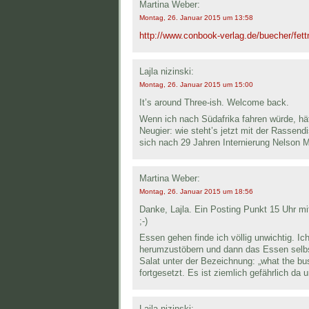
Martina Weber:
Montag, 26. Januar 2015 um 13:58
http://www.conbook-verlag.de/buecher/fett
Lajla nizinski:
Montag, 26. Januar 2015 um 15:00
It’s around Three-ish. Welcome back.
Wenn ich nach Südafrika fahren würde, hä
Neugier: wie steht’s jetzt mit der Rassen
sich nach 29 Jahren Internierung Nelson 
Martina Weber:
Montag, 26. Januar 2015 um 18:56
Danke, Lajla. Ein Posting Punkt 15 Uhr mit
;-)
Essen gehen finde ich völlig unwichtig. 
herumzustöbern und dann das Essen selbs
Salat unter der Bezeichnung: „what the bu
fortgesetzt. Es ist ziemlich gefährlich da 
Lajla nizinski: