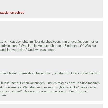
naepfchenfuehrer/
tte ich Reiseberichte im Netz durchgelesen, immer geprägt von meiner
diskriminierung? Was ist die Meinung über den „Bladerunner?“ Was hat
Mandelas verändert? Und: wo was essen.
 der Uhrzeit Three-ish zu bezeichnen, ist aber nicht sehr südafrikanisch
Ich buche immer Ferienwohnungen, und ich mag es sehr, in Supermärkten
t zuzubereiten. War aber auch essen. Im „Mama Afrika“ gab es einen
shman catched“. Das war mir aber zu touristisch. Die Story wird
unten.