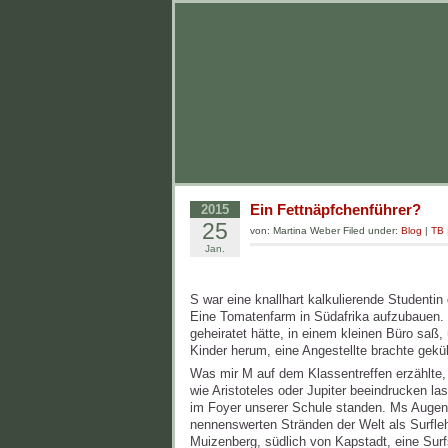
Ein Fettnäpfchenführer?
2015
25
von: Martina Weber Filed under:
Blog
|
TB
Jan.
S war eine knallhart kalkulierende Studentin
Eine Tomatenfarm in Südafrika aufzubauen. M
geheiratet hätte, in einem kleinen Büro saß
Kinder herum, eine Angestellte brachte gekü
Was mir M auf dem Klassentreffen erzählte,
wie Aristoteles oder Jupiter beeindrucken la
im Foyer unserer Schule standen. Ms Augen 
nennenswerten Stränden der Welt als Surfleh
Muizenberg, südlich von Kapstadt, eine Surf