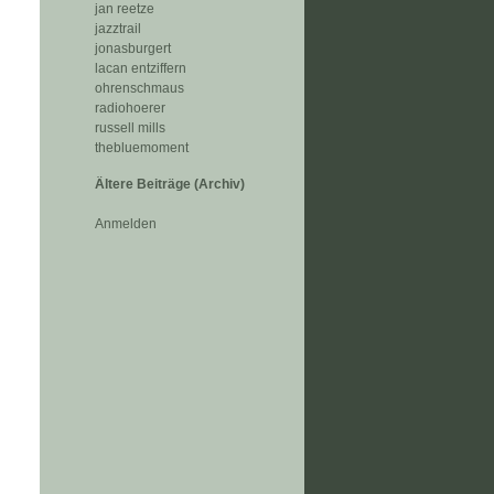
jan reetze
jazztrail
jonasburgert
lacan entziffern
ohrenschmaus
radiohoerer
russell mills
thebluemoment
Ältere Beiträge (Archiv)
Anmelden