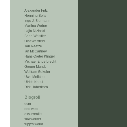
Alexander Fritz
Henning Bolte
Ingo J. Biermann
Martina Weber
Lajla Nizinski
Brian Whistler
Olaf Westfeld
Jan Reetze
Ian McCartney
Hans-Dieter Klinger
Michael Engelbrecht
Gregor Mundt
Wolfram Gekeler
Uwe Meilchen
Ulrich Kriest
Dirk Haberkorn
Blogroll
ecm
eno web
exsurrealist
flowworker
fripp‘s world