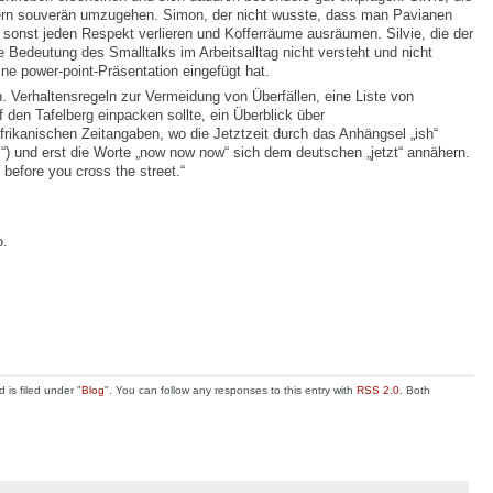
indern souverän umzugehen. Simon, der nicht wusste, dass man Pavianen
e sonst jeden Respekt verlieren und Kofferräume ausräumen. Silvie, die der
ie Bedeutung des Smalltalks im Arbeitsalltag nicht versteht und nicht
ine power-point-Präsentation eingefügt hat.
n. Verhaltensregeln zur Vermeidung von Überfällen, eine Liste von
 den Tafelberg einpacken sollte, ein Überblick über
rikanischen Zeitangaben, wo die Jetztzeit durch das Anhängsel „ish“
.“) und erst die Worte „now now now“ sich dem deutschen „jetzt“ annähern.
before you cross the street.“
o.
is filed under "
Blog
". You can follow any responses to this entry with
RSS 2.0
. Both