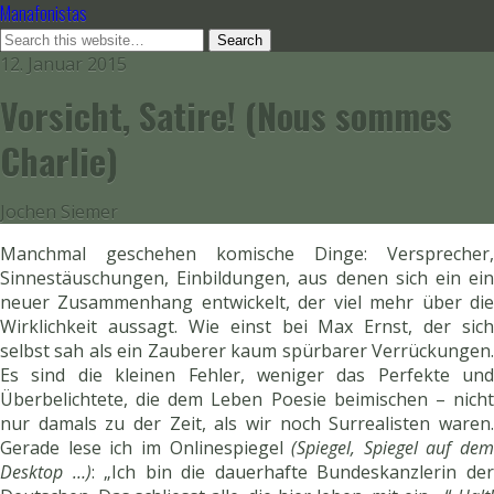
Manafonistas
12. Januar 2015
Vorsicht, Satire! (Nous sommes
Charlie)
Jochen Siemer
Manchmal geschehen komische Dinge: Versprecher,
Sinnestäuschungen, Einbildungen, aus denen sich ein ein
neuer Zusammenhang entwickelt, der viel mehr über die
Wirklichkeit aussagt. Wie einst bei Max Ernst, der sich
selbst sah als ein Zauberer kaum spürbarer Verrückungen.
Es sind die kleinen Fehler, weniger das Perfekte und
Überbelichtete, die dem Leben Poesie beimischen – nicht
nur damals zu der Zeit, als wir noch Surrealisten waren.
Gerade lese ich im Onlinespiegel
(Spiegel, Spiegel auf dem
Desktop …)
: „Ich bin die dauerhafte Bundeskanzlerin de