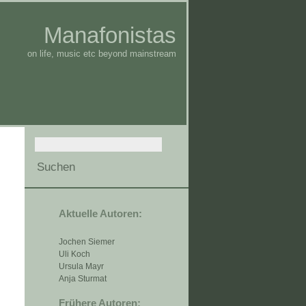
Manafonistas
on life, music etc beyond mainstream
Aktuelle Autoren:
Jochen Siemer
Uli Koch
Ursula Mayr
Anja Sturmat
Frühere Autoren: