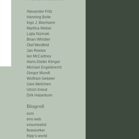
Alexander Fritz
Henning Bolte
Ingo J. Biermann
Martina Weber
Lajla Nizinski
Brian Whistler
Olaf Westfeld
Jan Reetze
Ian McCartney
Hans-Dieter Klinger
Michael Engelbrecht
Gregor Mundt
Wolfram Gekeler
Uwe Meilchen
Ulrich Kriest
Dirk Haberkorn
Blogroll
ecm
eno web
exsurrealist
flowworker
fripp‘s world