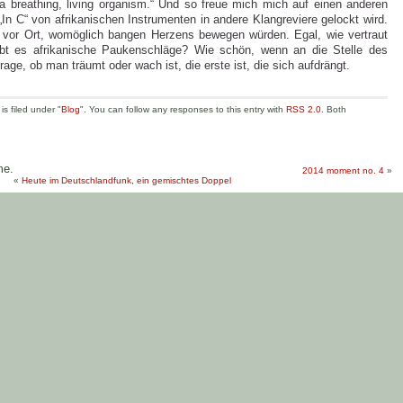
 a breathing, living organism.“ Und so freue mich mich auf einen anderen
In C“ von afrikanischen Instrumenten in andere Klangreviere gelockt wird.
, vor Ort, womöglich bangen Herzens bewegen würden. Egal, wie vertraut
bt es afrikanische Paukenschläge? Wie schön, wenn an die Stelle des
age, ob man träumt oder wach ist, die erste ist, die sich aufdrängt.
s filed under "
Blog
". You can follow any responses to this entry with
RSS 2.0
. Both
me.
2014 moment no. 4
»
«
Heute im Deutschlandfunk, ein gemischtes Doppel