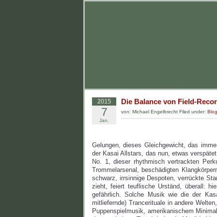
Die Balance von Field-Reco
2015
7
von: Michael Engelbrecht Filed under:
Blo
Jan.
Gelungen, dieses Gleichgewicht, das immer
der Kasai Allstars, das nun, etwas verspäte
No. 1, dieser rhythmisch vertrackten Per
Trommelarsenal, beschädigten Klangkörpern
schwarz, irrsinnige Despoten, verrückte Sta
zieht, feiert teuflische Urständ, überall: 
gefährlich. Solche Musik wie die der Kasa
mitliefernde) Trancerituale in andere Welten
Puppenspielmusik, amerikanischem Minima