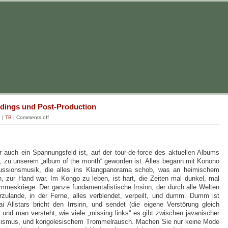
rdings und Post-Production
g
|
TB
|
Comments off
 auch ein Spannungsfeld ist, auf der tour-de-force des aktuellen Albums
t, zu unserem „album of the month“ geworden ist. Alles begann mit Konono
kussionsmusik, die alles ins Klangpanorama schob, was an heimischem
, zur Hand war. Im Kongo zu leben, ist hart, die Zeiten mal dunkel, mal
mmeskriege. Der ganze fundamentalistische Irrsinn, der durch alle Welten
hierzulande, in der Ferne, alles verblendet, verpeilt, und dumm. Dumm ist
i Allstars bricht den Irrsinn, und sendet (die eigene Verstörung gleich
, und man versteht, wie viele „missing links“ es gibt zwischen javanischer
lismus, und kongolesischem Trommelrausch. Machen Sie nur keine Mode