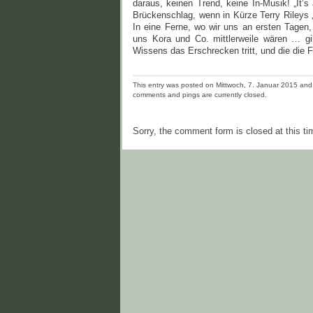
daraus, keinen Trend, keine In-Musik! „It’s
Brückenschlag, wenn in Kürze Terry Rileys „
In eine Ferne, wo wir uns an ersten Tagen
uns Kora und Co. mittlerweile wären … gi
Wissens das Erschrecken tritt, und die die Fr
This entry was posted on Mittwoch, 7. Januar 2015 and i
comments and pings are currently closed.
Sorry, the comment form is closed at this ti