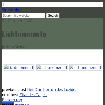
Manafonistas
31. Oktober 2022
Lichtmomente
Jochen Siemer
previous post
Der Durchbruch des Luziden
next post
Zitat des Tages
Back to top
mobile
desktop