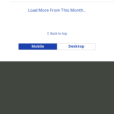
Load More From This Month…
Back to top
Mobile
Desktop