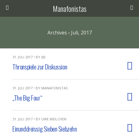
Manafonistas
Archives › Juli, 2017
31. JULI 2017 • BY IJB
Thronspiele zur Diskussion
31. JULI 2017 • BY MANAFONISTAS
„The Big Four“
31. JULI 2017 • BY UWE MEILCHEN
Einunddreissig Sieben Siebzehn