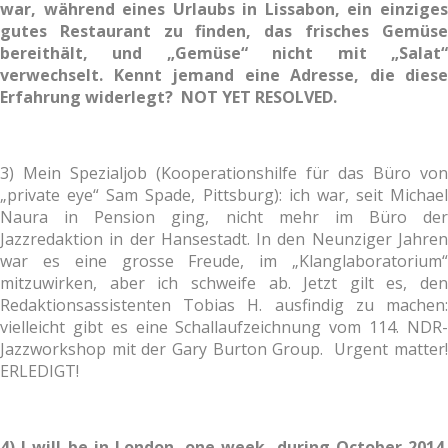
war, während eines Urlaubs in Lissabon, ein einziges
gutes Restaurant zu finden, das frisches Gemüse
bereithält, und „Gemüse“ nicht mit „Salat“
verwechselt. Kennt jemand eine Adresse, die diese
Erfahrung widerlegt? NOT YET RESOLVED.
3) Mein Spezialjob (Kooperationshilfe für das Büro von
„private eye“ Sam Spade, Pittsburg): ich war, seit Michael
Naura in Pension ging, nicht mehr im Büro der
Jazzredaktion in der Hansestadt. In den Neunziger Jahren
war es eine grosse Freude, im „Klanglaboratorium“
mitzuwirken, aber ich schweife ab. Jetzt gilt es, den
Redaktionsassistenten Tobias H. ausfindig zu machen:
vielleicht gibt es eine Schallaufzeichnung vom 114. NDR-
Jazzworkshop mit der Gary Burton Group. Urgent matter!
ERLEDIGT!
4) I will be in London, one week, during October 2014.