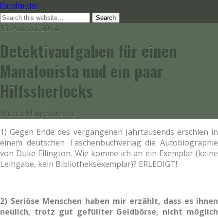
Manafonistas
13. August 2014
Detektivaufgaben für einen
Manafonista und ein paar
Hilfssherlocks
Michael Engelbrecht
1) Gegen Ende des vergangenen Jahrtausends erschien in
einem deutschen Taschenbuchverlag die Autobiographie
von Duke Ellington. Wie komme ich an ein Exemplar (keine
Leihgabe, kein Bibliotheksexemplar)? ERLEDIGT!
2) Seriöse Menschen haben mir erzählt, dass es ihnen
neulich, trotz gut gefüllter Geldbörse, nicht möglich