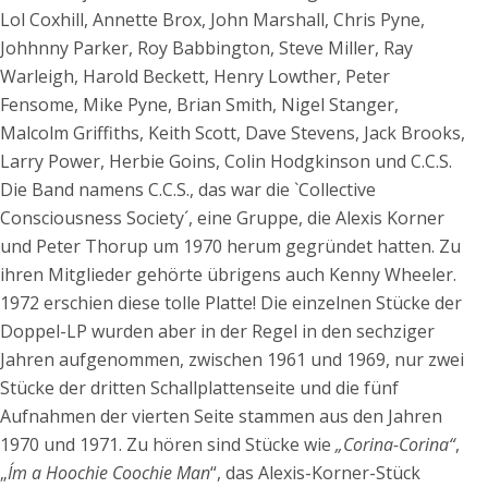
Lol Coxhill, Annette Brox, John Marshall, Chris Pyne,
Johhnny Parker, Roy Babbington, Steve Miller, Ray
Warleigh, Harold Beckett, Henry Lowther, Peter
Fensome, Mike Pyne, Brian Smith, Nigel Stanger,
Malcolm Griffiths, Keith Scott, Dave Stevens, Jack Brooks,
Larry Power, Herbie Goins, Colin Hodgkinson und C.C.S.
Die Band namens C.C.S., das war die `Collective
Consciousness Society´, eine Gruppe, die Alexis Korner
und Peter Thorup um 1970 herum gegründet hatten. Zu
ihren Mitglieder gehörte übrigens auch Kenny Wheeler.
1972 erschien diese tolle Platte! Die einzelnen Stücke der
Doppel-LP wurden aber in der Regel in den sechziger
Jahren aufgenommen, zwischen 1961 und 1969, nur zwei
Stücke der dritten Schallplattenseite und die fünf
Aufnahmen der vierten Seite stammen aus den Jahren
1970 und 1971. Zu hören sind Stücke wie
„Corina-Corina“
,
„
I´m a Hoochie Coochie Man
“, das Alexis-Korner-Stück