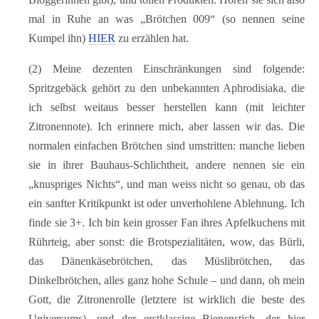
mal in Ruhe an was „Brötchen 009“ (so nennen seine
Kumpel ihn)
HIER
zu erzählen hat.
(2) Meine dezenten Einschränkungen sind folgende:
Spritzgebäck gehört zu den unbekannten Aphrodisiaka, die
ich selbst weitaus besser herstellen kann (mit leichter
Zitronennote). Ich erinnere mich, aber lassen wir das. Die
normalen einfachen Brötchen sind umstritten: manche lieben
sie in ihrer Bauhaus-Schlichtheit, andere nennen sie ein
„knuspriges Nichts“, und man weiss nicht so genau, ob das
ein sanfter Kritikpunkt ist oder unverhohlene Ablehnung. Ich
finde sie 3+. Ich bin kein grosser Fan ihres Apfelkuchens mit
Rührteig, aber sonst: die Brotspezialitäten, wow, das Bürli,
das Dänenkäsebrötchen, das Müslibrötchen, das
Dinkelbrötchen, alles ganz hohe Schule – und dann, oh mein
Gott, die Zitronenrolle (letztere ist wirklich die beste des
Universums), und der erstklassige Bienenstich, der hier