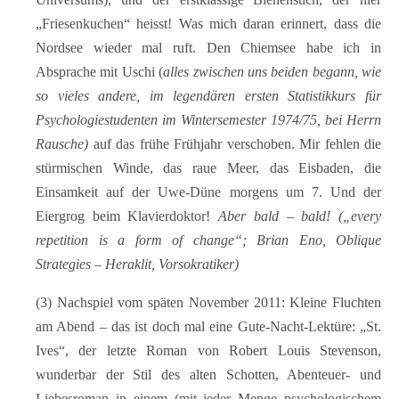
„Friesenkuchen“ heisst! Was mich daran erinnert, dass die
Nordsee wieder mal ruft. Den Chiemsee habe ich in
Absprache mit Uschi (
alles zwischen uns beiden begann, wie
so vieles andere, im legendären ersten Statistikkurs für
Psychologiestudenten im Wintersemester 1974/75, bei Herrn
Rausche)
auf das frühe Frühjahr verschoben. Mir fehlen die
stürmischen Winde, das raue Meer, das Eisbaden, die
Einsamkeit auf der Uwe-Düne morgens um 7. Und der
Eiergrog beim Klavierdoktor!
Aber bald – bald! („every
repetition is a form of change“; Brian Eno, Oblique
Strategies – Heraklit, Vorsokratiker)
(3) Nachspiel vom späten November 2011: Kleine Fluchten
am Abend – das ist doch mal eine Gute-Nacht-Lektüre: „St.
Ives“, der letzte Roman von Robert Louis Stevenson,
wunderbar der Stil des alten Schotten, Abenteuer- und
Liebesroman in einem (mit jeder Menge psychologischem