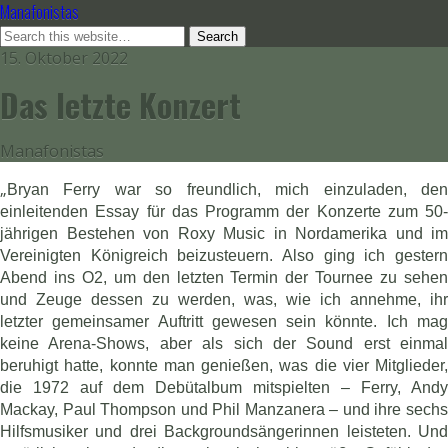
Manafonistas
15. Oktober 2022
Das letzte Konzert
Manafonistas
„
Bryan Ferry war so freundlich, mich einzuladen, den
einleitenden Essay für das Programm der Konzerte zum 50-
jährigen Bestehen von Roxy Music in Nordamerika und im
Vereinigten Königreich beizusteuern. Also ging ich gestern
Abend ins O2, um den letzten Termin der Tournee zu sehen
und Zeuge dessen zu werden, was, wie ich annehme, ihr
letzter gemeinsamer Auftritt gewesen sein könnte. Ich mag
keine Arena-Shows, aber als sich der Sound erst einmal
beruhigt hatte, konnte man genießen, was die vier Mitglieder,
die 1972 auf dem Debütalbum mitspielten – Ferry, Andy
Mackay, Paul Thompson und Phil Manzanera – und ihre sechs
Hilfsmusiker und drei Backgroundsängerinnen leisteten. Und