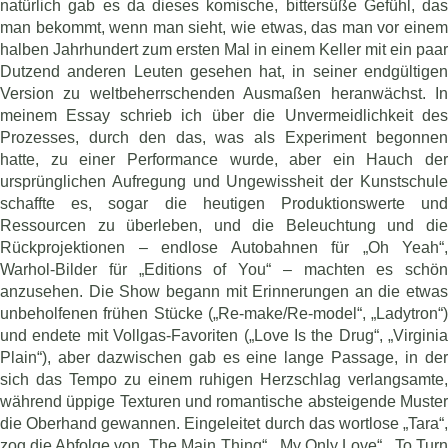
natürlich gab es da dieses komische, bittersüße Gefühl, das
man bekommt, wenn man sieht, wie etwas, das man vor einem
halben Jahrhundert zum ersten Mal in einem Keller mit ein paar
Dutzend anderen Leuten gesehen hat, in seiner endgültigen
Version zu weltbeherrschenden Ausmaßen heranwächst. In
meinem Essay schrieb ich über die Unvermeidlichkeit des
Prozesses, durch den das, was als Experiment begonnen
hatte, zu einer Performance wurde, aber ein Hauch der
ursprünglichen Aufregung und Ungewissheit der Kunstschule
schaffte es, sogar die heutigen Produktionswerte und
Ressourcen zu überleben, und die Beleuchtung und die
Rückprojektionen – endlose Autobahnen für „Oh Yeah“,
Warhol-Bilder für „Editions of You“ – machten es schön
anzusehen. Die Show begann mit Erinnerungen an die etwas
unbeholfenen frühen Stücke („Re-make/Re-model“, „Ladytron“)
und endete mit Vollgas-Favoriten („Love Is the Drug“, „Virginia
Plain“), aber dazwischen gab es eine lange Passage, in der
sich das Tempo zu einem ruhigen Herzschlag verlangsamte,
während üppige Texturen und romantische absteigende Muster
die Oberhand gewannen. Eingeleitet durch das wortlose „Tara“,
zog die Abfolge von „The Main Thing“, „My Only Love“, „To Turn