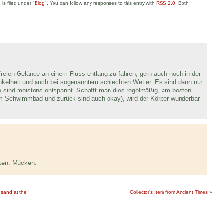
is filed under "
Blog
". You can follow any responses to this entry with
RSS 2.0
. Both
eien Gelände an einem Fluss entlang zu fahren, gern auch noch in der
nkelheit und auch bei sogenanntem schlechten Wetter. Es sind dann nur
 sind meistens entspannt. Schafft man dies regelmäßig, am besten
um Schwimmbad und zurück sind auch okay), wird der Körper wunderbar
cken: Mücken.
ansand at the
Collector’s Item from Ancient Times
»