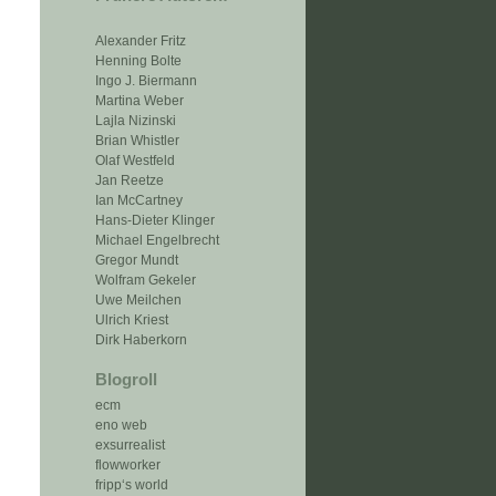
Alexander Fritz
Henning Bolte
Ingo J. Biermann
Martina Weber
Lajla Nizinski
Brian Whistler
Olaf Westfeld
Jan Reetze
Ian McCartney
Hans-Dieter Klinger
Michael Engelbrecht
Gregor Mundt
Wolfram Gekeler
Uwe Meilchen
Ulrich Kriest
Dirk Haberkorn
Blogroll
ecm
eno web
exsurrealist
flowworker
fripp‘s world