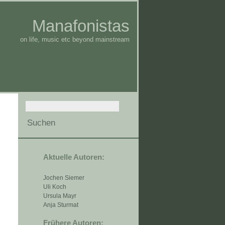
Manafonistas
on life, music etc beyond mainstream
Aktuelle Autoren:
Jochen Siemer
Uli Koch
Ursula Mayr
Anja Sturmat
Frühere Autoren: