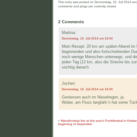
This entry was posted on Donnerstag, 10. Juli 2014 and 
comments and pings are currently closed.
2 Comments
Martina:
Donnerstag, 10. Juli 2014 um 19:04
Mein Rezept: 20 km am späten Abend im fr
beginnenden und also fortschreitenden Du
noch wenige Menschen unterwegs, und die
jeden Tag (12 km, also die Strecke bis z
süchtig danach.
Jochen:
Donnerstag, 10. Juli 2014 um 19:40
Geniessen auch im Nieselregen, ja.
Wobei, am Fluss langfahr´n hat seine Tü
«
Manafonistas live at this year’s Punktfestival in Kristi
beginning of September