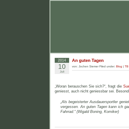
An guten Tagen
2014
10
von: Jochen Siemer Filed under:
Blog
|
TB
Juli
„Woran berauschen Sie sich?“, fragt die
Su
geniesst, auch nicht geniessbar sei. Besonde
„Als begeisterter Ausdauersportler geni
vergessen. An guten Tagen kann ich ga
Fahrrad.“ (Wigald Boning, Komiker)