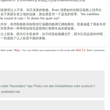
ngelbrecht 专访Ambient音乐创始人以及Underworld乐队主唱
神奇和野性创造那些让人不安、却又优美的歌曲。Brain 清楚如何在陈旧老路上找寻出
国古老土地的边缘，身边便是另一个蓝色的世界。“the satellites
the sound of cars / To drown the quiet sun“
此共存，有些歌曲歌词灰暗但它温暖的曲调又拥抱着你。歌曲涵盖了很多生存
是对世界的一种奇怪创造也是致我们有限生命的摇篮曲。
，让人惊喜。因为它丰富多样，在不经意处隐藏光芒，因为它高品质的伴唱，
这一切成就了让人欲罢不能的体验。
filed under "
Blog
". You can follow any responses to this entry with
RSS 2.0
. Both comments
 wirkt *besonders* das Photo von den Kreidefelsen sehr exotisch !
 erarbeitet hat.