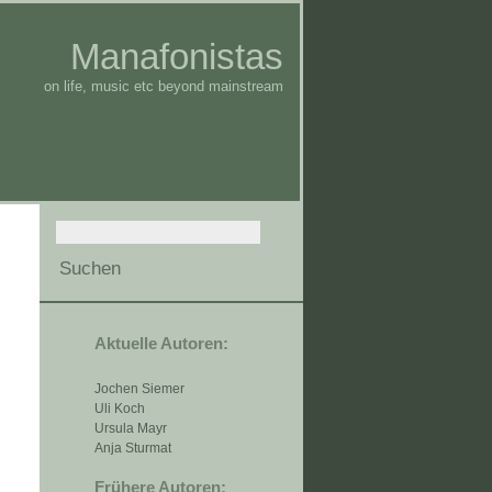
Manafonistas
on life, music etc beyond mainstream
Aktuelle Autoren:
Jochen Siemer
Uli Koch
Ursula Mayr
Anja Sturmat
Frühere Autoren: