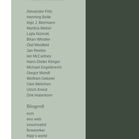
Alexander Fritz
Henning Bolte
Ingo J. Biermann
Martina Weber
Lajla Nizinski
Brian Whistler
Olaf Westfeld
Jan Reetze
Ian McCartney
Hans-Dieter Klinger
Michael Engelbrecht
Gregor Mundt
Wolfram Gekeler
Uwe Meilchen
Ulrich Kriest
Dirk Haberkorn
Blogroll
ecm
eno web
exsurrealist
flowworker
fripp‘s world