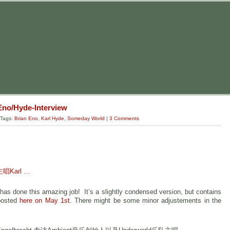
Eno/Hyde-Interview
 Tags:
Brian Eno
,
Karl Hyde
,
Someday World
|
3 Comments
主唱Karl …
has done this amazing job! It’s a slightly condensed version, but contains
 posted
here on May 1st.
There might be some minor adjustements in the