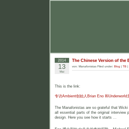
The Chinese Version of the 
2014
13
von: Manafonistas Filed under:
Blog
|
TB
|
Mai
This is the link:
专访Ambient创始人Brian Eno 和Underworld
The Manafonistas are so grateful that Wicki 
all essential parts of the original interview
design. Here you see how it starts …