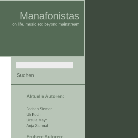
Manafonistas
on life, music etc beyond mainstream
Aktuelle Autoren:
Jochen Siemer
Uli Koch
Ursula Mayr
Anja Sturmat
Frühere Autoren: