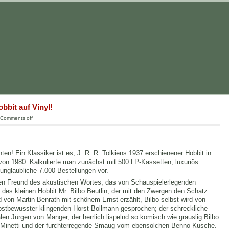
bbit auf Vinyl!
Comments off
en! Ein Klassiker ist es, J. R. R. Tolkiens 1937 erschienener Hobbit in
on 1980. Kalkulierte man zunächst mit 500 LP-Kassetten, luxuriös
t unglaubliche 7.000 Bestellungen vor.
eden Freund des akustischen Wortes, das von Schauspielerlegenden
des kleinen Hobbit Mr. Bilbo Beutlin, der mit den Zwergen den Schatz
von Martin Benrath mit schönem Ernst erzählt, Bilbo selbst wird von
lbstbewusster klingenden Horst Bollmann gesprochen; der schreckliche
n Jürgen von Manger, der herrlich lispelnd so komisch wie grauslig Bilbo
d Minetti und der furchterregende Smaug vom ebensolchen Benno Kusche.