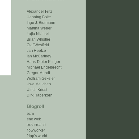
Alexander Fritz
Henning Bolte
Ingo J. Biermann
Martina Weber
Lajla Nizinski
Brian Whistler
Olaf Westfeld
Jan Reetze
Ian McCartney
Hans-Dieter Klinger
Michael Engelbrecht
Gregor Mundt
Wolfram Gekeler
Uwe Meilchen
Ulrich Kriest
Dirk Haberkorn
Blogroll
ecm
eno web
exsurrealist
flowworker
fripp‘s world