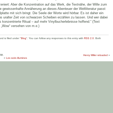
zeniert: Aber die Konzentration auf das Werk, die Textnähe, der Wille zum
 gewissenhafte Annäherung an dieses Abenteuer der Weltliteratur passt
lplatte mit sich bringt. Die Seele der Worte wird hörbar. Es ist daher ein
s uralter Zeit von schwarzen Scheiben erzählen zu lassen. Und wer dabei
 konzentrierte Ritual – auf mehr Vinylbucherlebnisse hoffend.“ (Text
 „Wow“ versehen von m.e.)
d is filed under "
Blog
". You can follow any responses to this entry with
RSS 2.0
. Both
me.
Henry Miller reloaded
»
«
Les soirs illumines