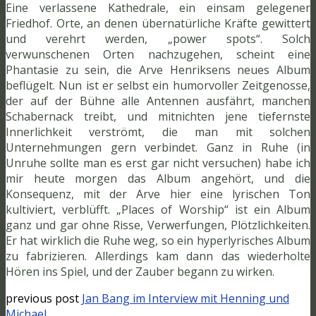
Eine verlassene Kathedrale, ein einsam gelegener
Friedhof. Orte, an denen übernatürliche Kräfte gewittert
und verehrt werden, „power spots“. Solch
verwunschenen Orten nachzugehen, scheint eine
Phantasie zu sein, die Arve Henriksens neues Album
beflügelt. Nun ist er selbst ein humorvoller Zeitgenosse,
der auf der Bühne alle Antennen ausfährt, manchen
Schabernack treibt, und mitnichten jene tiefernste
Innerlichkeit verströmt, die man mit solchen
Unternehmungen gern verbindet. Ganz in Ruhe (in
Unruhe sollte man es erst gar nicht versuchen) habe ich
mir heute morgen das Album angehört, und die
Konsequenz, mit der Arve hier eine lyrischen Ton
kultiviert, verblüfft. „Places of Worship“ ist ein Album
ganz und gar ohne Risse, Verwerfungen, Plötzlichkeiten.
Er hat wirklich die Ruhe weg, so ein hyperlyrisches Album
zu fabrizieren. Allerdings kam dann das wiederholte
Hören ins Spiel, und der Zauber begann zu wirken.
previous post
Jan Bang im Interview mit Henning und
Michael