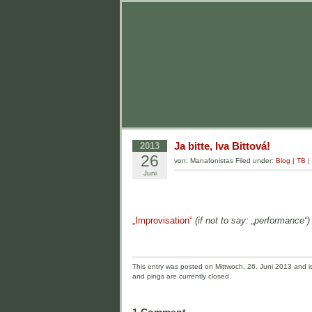
Ja bitte, Iva Bittová!
2013
26
von: Manafonistas Filed under:
Blog
|
TB
|
Juni
„Improvisation“
(if not to say: „performance“)
This entry was posted on Mittwoch, 26. Juni 2013 and is
and pings are currently closed.
1 Comment