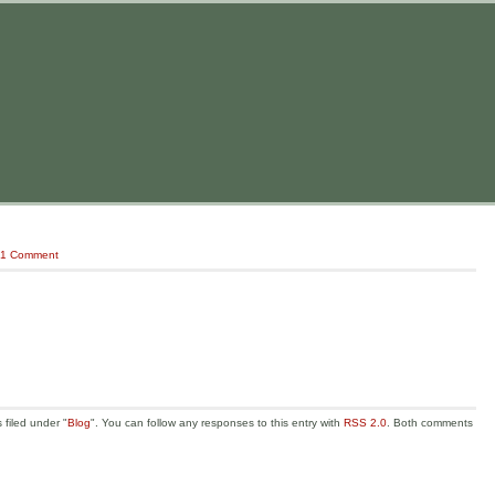
1 Comment
 filed under "
Blog
". You can follow any responses to this entry with
RSS 2.0
. Both comments