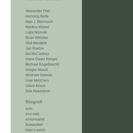
Alexander Fritz
Henning Bolte
Ingo J. Biermann
Martina Weber
Lajla Nizinski
Brian Whistler
Olaf Westfeld
Jan Reetze
Ian McCartney
Hans-Dieter Klinger
Michael Engelbrecht
Gregor Mundt
Wolfram Gekeler
Uwe Meilchen
Ulrich Kriest
Dirk Haberkorn
Blogroll
ecm
eno web
exsurrealist
flowworker
fripp‘s world