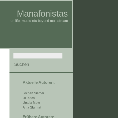
Manafonistas
on life, music etc beyond mainstream
Aktuelle Autoren:
Jochen Siemer
Uli Koch
Ursula Mayr
Anja Sturmat
Frühere Autoren: