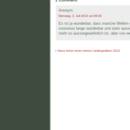
Anonym:
Dienstag, 2. Juli 2013 um 09:30
Es ist ja wunderbar, dass manche Welten 
sooooooo lange wunderbar und stets ausser
mehr so aussergewöhnlich ist, aber von w
«
Ganz sicher eines meiner Lieblingsalben 2013