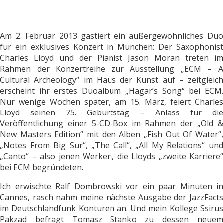
Am 2. Februar 2013 gastiert ein außergewöhnliches Duo
für ein exklusives Konzert in München: Der Saxophonist
Charles Lloyd und der Pianist Jason Moran treten im
Rahmen der Konzertreihe zur Ausstellung „ECM – A
Cultural Archeology“ im Haus der Kunst auf – zeitgleich
erscheint ihr erstes Duoalbum „Hagar’s Song“ bei ECM.
Nur wenige Wochen später, am 15. März, feiert Charles
Lloyd seinen 75. Geburtstag – Anlass für die
Veröffentlichung einer 5-CD-Box im Rahmen der „Old &
New Masters Edition“ mit den Alben „Fish Out Of Water“,
„Notes From Big Sur“, „The Call“, „All My Relations“ und
„Canto“ – also jenen Werken, die Lloyds „zweite Karriere“
bei ECM begründeten.
Ich erwischte Ralf Dombrowski vor ein paar Minuten in
Cannes, rasch nahm meine nächste Ausgabe der JazzFacts
im Deutschlandfunk Konturen an. Und mein Kollege Ssirus
Pakzad befragt Tomasz Stanko zu dessen neuem