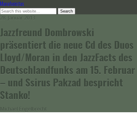
Manafonistas
28. Januar 2013
Jazzfreund Dombrowski
präsentiert die neue Cd des Duos
Lloyd/Moran in den JazzFacts des
Deutschlandfunks am 15. Februar
– und Ssirus Pakzad bespricht
Stanko!
Michael Engelbrecht