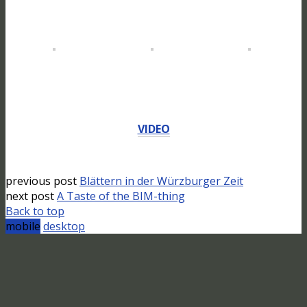
VIDEO
previous post
Blättern in der Würzburger Zeit
next post
A Taste of the BIM-thing
Back to top
mobile
desktop