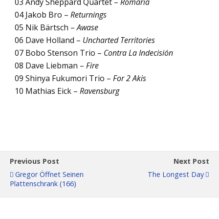
03 Andy Sheppard Quartet –
Romaria
04 Jakob Bro –
Returnings
05 Nik Bärtsch –
Awase
06 Dave Holland –
Uncharted Territories
07 Bobo Stenson Trio –
Contra La Indecisión
08 Dave Liebman –
Fire
09 Shinya Fukumori Trio –
For 2 Akis
10 Mathias Eick –
Ravensburg
Previous Post
Next Post
Gregor Öffnet Seinen
The Longest Day
Plattenschrank (166)