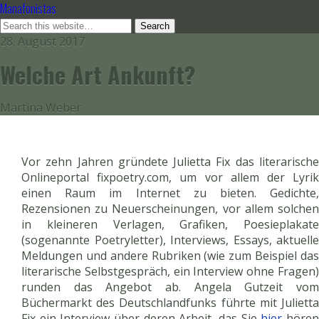
Manafonistas
28. August 2017
Welche Art Ankunft?
Martina Weber
Vor zehn Jahren gründete Julietta Fix das literarische
Onlineportal fixpoetry.com, um vor allem der Lyrik
einen Raum im Internet zu bieten. Gedichte,
Rezensionen zu Neuerscheinungen, vor allem solchen
in kleineren Verlagen, Grafiken, Poesieplakate
(sogenannte Poetryletter), Interviews, Essays, aktuelle
Meldungen und andere Rubriken (wie zum Beispiel das
literarische Selbstgespräch, ein Interview ohne Fragen)
runden das Angebot ab. Angela Gutzeit vom
Büchermarkt des Deutschlandfunks führte mit Julietta
Fix ein Interview über deren Arbeit, das Sie
hier
höre