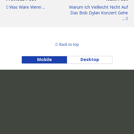
Was Wäre Wenn ...
Warum Ich Vielleicht Nicht Auf
Das Bob Dylan Konzert Gehe
...
Back to top
Mobile
Desktop