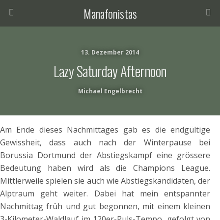
Manafonistas
13. Dezember 2014
Lazy Saturday Afternoon
Michael Engelbrecht
Am Ende dieses Nachmittages gab es die endgültige
Gewissheit, dass auch nach der Winterpause bei
Borussia Dortmund der Abstiegskampf eine grössere
Bedeutung haben wird als die Champions League.
Mittlerweile spielen sie auch wie Abstiegskandidaten, der
Alptraum geht weiter. Dabei hat mein entspannter
Nachmittag früh und gut begonnen, mit einem kleinen
3-Kilometer-Waldlauf im 120er-Puls-Tempo, gefolgt von