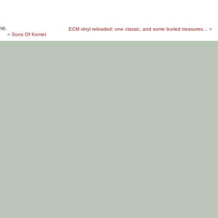
me.
ECM vinyl reloaded: one classic, and some buried treasures…
»
«
Sons Of Kemet