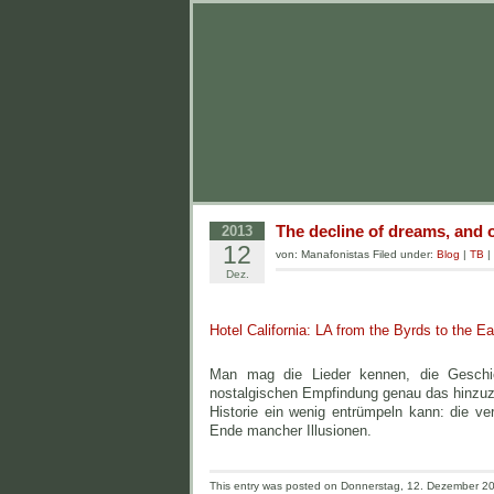
The decline of dreams, and 
2013
12
von: Manafonistas Filed under:
Blog
|
TB
|
Dez.
Hotel California: LA from the Byrds to the E
Man mag die Lieder kennen, die Geschic
nostalgischen Empfindung genau das hinzuzuf
Historie ein wenig entrümpeln kann: die v
Ende mancher Illusionen.
This entry was posted on Donnerstag, 12. Dezember 201