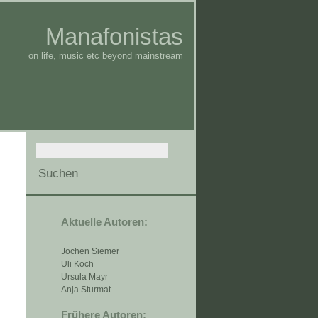
Manafonistas
on life, music etc beyond mainstream
Aktuelle Autoren:
Jochen Siemer
Uli Koch
Ursula Mayr
Anja Sturmat
Frühere Autoren: