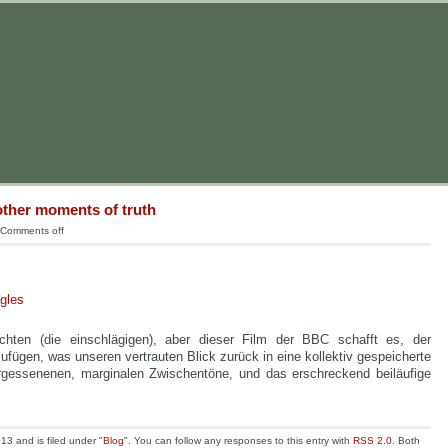
other moments of truth
Comments off
agles
hten (die einschlägigen), aber dieser Film der BBC schafft es, der
ügen, was unseren vertrauten Blick zurück in eine kollektiv gespeicherte
ergessenenen, marginalen Zwischentöne, und das erschreckend beiläufige
3 and is filed under "
Blog
". You can follow any responses to this entry with
RSS 2.0
. Both