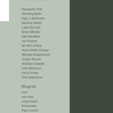
Alexander Fritz
Henning Bolte
Ingo J. Biermann
Martina Weber
Lajla Nizinski
Brian Whistler
Olaf Westfeld
Jan Reetze
Ian McCartney
Hans-Dieter Klinger
Michael Engelbrecht
Gregor Mundt
Wolfram Gekeler
Uwe Meilchen
Ulrich Kriest
Dirk Haberkorn
Blogroll
ecm
eno web
exsurrealist
flowworker
fripp‘s world