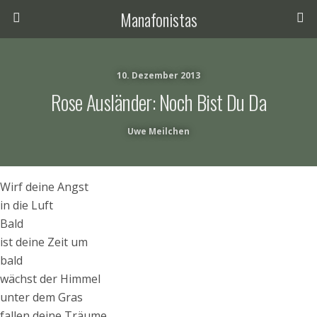
Manafonistas
10. Dezember 2013
Rose Ausländer: Noch Bist Du Da
Uwe Meilchen
Wirf deine Angst
in die Luft
Bald
ist deine Zeit um
bald
wächst der Himmel
unter dem Gras
fallen deine Träume