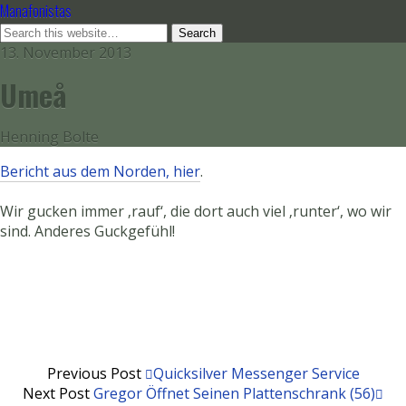
Manafonistas
13. November 2013
Umeå
Henning Bolte
Bericht aus dem Norden, hier
.
Wir gucken immer ‚rauf‘, die dort auch viel ‚runter‘, wo wir
sind. Anderes Guckgefühl!
Previous Post
Quicksilver Messenger Service
Next Post
Gregor Öffnet Seinen Plattenschrank (56)