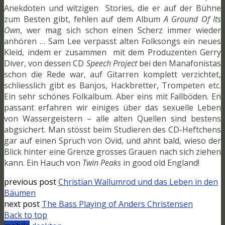
Anekdoten und witzigen Stories, die er auf der Bühne
zum Besten gibt, fehlen auf dem Album
A Ground Of Its
Own
, wer mag sich schon einen Scherz immer wieder
anhören … Sam Lee verpasst alten Folksongs ein neues
Kleid, indem er zusammen mit dem Produzenten Gerry
Diver, von dessen CD
Speech Project
bei den Manafonistas
schon die Rede war, auf Gitarren komplett verzichtet,
schliesslich gibt es Banjos, Hackbretter, Trompeten etc.
Ein sehr schönes Folkalbum. Aber eins mit Fallböden. En
passant erfahren wir einiges über das sexuelle Leben
von Wassergeistern – alle alten Quellen sind bestens
abgsichert. Man stösst beim Studieren des CD-Heftchens
gar auf einen Spruch von Ovid, und ahnt bald, wieso der
Blick hinter eine Grenze grosses Grauen nach sich ziehen
kann. Ein Hauch von
Twin Peaks
in good old England!
previous post
Christian Wallumrod und das Leben in den
Bäumen
next post
The Bass Playing of Anders Christensen
Back to top