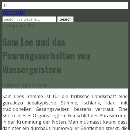
Manafonistas
1. August 2012
Sam Lee und das
Paarungsverhalten von
Wassergeistern
Michael Engelbrecht
Sam Lees Stimme ist für die britische Landschaft eine
geradezu idealtypische Stimme, schlank, klar, mit
traditionellen Gesangsweisen bestens vertraut. Eine
Stärke dieses Organs liegt im Feinschliff der Phrasierung,
in der Krümmung der Noten. Man mutmasst kaum, dass
dahinter ein durchaus humorvoller Gentleman steckt, die