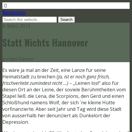
Manafonistas
6. März 2012
Statt Nichts Hannover
Jochen Siemer
Es wäre ja mal an der Zeit, eine Lanze für seine
Heimatstadt zu brechen
(ja, ist er noch ganz frisch,
frischverliebt zumindest nicht …) –
„Leinen los!“ also für
diesen Ort an der Leine, der soviele Berühmtheiten vom
Stapel ließ: die Lena, die Scorpions, den Gerd und einen
Schloßhund namens Wolf, der sich ´ne kleine Hütte
vorfinanzierte. Aber seit Jahr und Tag wird diese Stadt
von ausserhalb her denunziert als Dunkelort der
Depression.