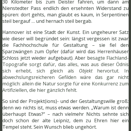
30 Kilometer bis zum Deister fahren, um dann am
Nienstedter Pass endlich den ersehnten Widerstand zu
spüren: dort gehts, man glaubt es kaum, in Serpentinen
steil bergauf … und hernach steil bergab.
Hannover ist eine Stadt der Kunst. Ein ungeheurer Satz
wie dieser will begründet sein: längst vergessen ist zwar
die Fachhochschule für Gestaltung – sie fiel den
Sparzwängen zum Opfer (dafür wird das Herrenhäuser
Schloss jetzt wieder aufgebaut). Aber b
esagte Flachland-
Topografie sorgt dafür, das alles, was aus dieser Ödnis
sich erhebt, sich gleich als
Objekt
hervortut. In
abwechslungsreicheren Gefilden wäre das gar nicht
möglich: allein die Natur sorgte für eine Konkurrenz zum
Artifiziellen, die hier gänzlich fehlt.
So sind der Projekt(ions)- und der Gestaltungswille groß:
denn wo nichts ist, muss etwas werden. „Warum ist denn
überhaupt Etwas?“ – nach vielmehr Nichts sehnte sich
doch schon der alte Leipniz, dem zu Ehren hier ein
Tempel steht. Sein Wunsch blieb ungehört.