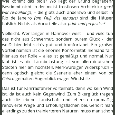
Wie kommt das bloß? Wo liegt der Grund begraben?
Bestimmt nicht in der meist trostlosen Architektur
(post
war re-buildings)
– die gibts auch anderswo und selbst in
Rio de Janeiro
(am Fluß des Januars)
sind die Häuser
häßlich. Nichts als Vorurteile also:
pride and prejustice?
Vielleicht. Wer länger in Hannover weilt – und viele tun
das nicht aus Schwermut, sondern purem Glück -, der
weiß: hier lebt sich´s gut und komfortabel.
Ein großer
Vorteil nämlich ist die enorme Konformität: niemand fällt
hier aus der Rolle – alles ist gemäßigt und normal. Nur
laut ist es: die Lärmbelastung ist von allen deutschen
Städten hier am höchsten. Merkwürdiger Widerspruch –
denn optisch gleicht die Szenerie eher einem von
de
Chirico
gemalten Augenblick ewiger Windstille.
Das ist für Fahrradfahrer vorteilhaft, denn wo kein Wind
ist, da ist auch kein Gegenwind. Zum Bikerglück tragen
auch die ebene Landschaft und ebenso expomäßig
renovierte Wege und Erholungsflächen bei.
Gehört man
allerdings zu den trainierteren Naturen, muss man schon