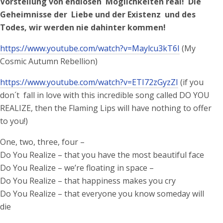
Vorstellung von endlosen Möglichkeiten real! Die
Geheimnisse der Liebe und der Existenz und des
Todes, wir werden nie dahinter kommen!
https://www.youtube.com/watch?v=Maylcu3kT6I
(My
Cosmic Autumn Rebellion)
https://www.youtube.com/watch?v=ETI72zGyzZI
(if you
don´t fall in love with this incredible song called DO YOU
REALIZE, then the Flaming Lips will have nothing to offer
to you!)
One, two, three, four –
Do You Realize – that you have the most beautiful face
Do You Realize – we’re floating in space –
Do You Realize – that happiness makes you cry
Do You Realize – that everyone you know someday will
die