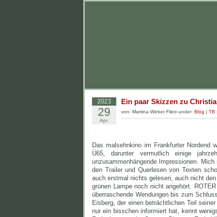
Ein paar Skizzen zu Christ
2023
29
von: Martina Weber Filed under:
Blog
|
TB
Apr.
Das malsehnkino im Frankfurter Nordend wa
Ü65, darunter vermutlich einige jahrze
unzusammenhängende Impressionen. Mich sel
den Trailer und Querlesen von Texten schon
auch erstmal nichts gelesen, auch nicht den 
grünen Lampe noch nicht angehört. ROTER H
überraschende Wendungen bis zum Schluss.
Eisberg, der einen beträchtlichen Teil seine
nur ein bisschen informiert hat, kennt wenig