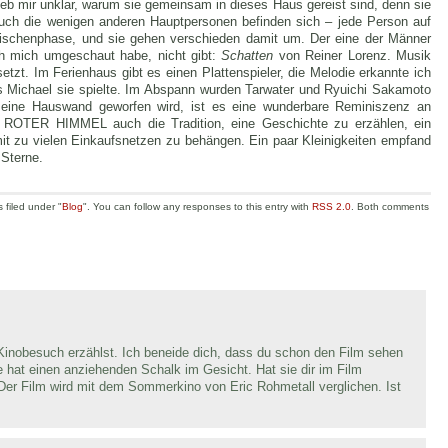
eb mir unklar, warum sie gemeinsam in dieses Haus gereist sind, denn sie
auch die wenigen anderen Hauptpersonen befinden sich – jede Person auf
Zwischenphase, und sie gehen verschieden damit um. Der eine der Männer
ch mich umgeschaut habe, nicht gibt:
Schatten
von Reiner Lorenz. Musik
etzt. Im Ferienhaus gibt es einen Plattenspieler, die Melodie erkannte ich
ss Michael sie spielte. Im Abspann wurden Tarwater und Ryuichi Sakamoto
 eine Hauswand geworfen wird, ist es eine wunderbare Reminiszenz an
in ROTER HIMMEL auch die Tradition, eine Geschichte zu erzählen, ein
it zu vielen Einkaufsnetzen zu behängen. Ein paar Kleinigkeiten empfand
 Sterne.
 filed under "
Blog
". You can follow any responses to this entry with
RSS 2.0
. Both comments
Kinobesuch erzählst. Ich beneide dich, dass du schon den Film sehen
e hat einen anziehenden Schalk im Gesicht. Hat sie dir im Film
. Der Film wird mit dem Sommerkino von Eric Rohmetall verglichen. Ist