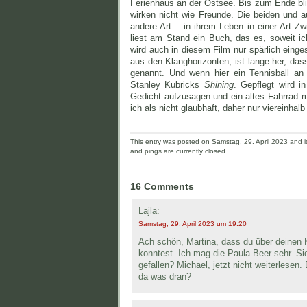
Ferienhaus an der Ostsee. Bis zum Ende bli
wirken nicht wie Freunde. Die beiden und 
andere Art – in ihrem Leben in einer Art 
liest am Stand ein Buch, das es, soweit i
wird auch in diesem Film nur spärlich einges
aus den Klanghorizonten, ist lange her, da
genannt. Und wenn hier ein Tennisball an
Stanley Kubricks
Shining
. Gepflegt wird 
Gedicht aufzusagen und ein altes Fahrrad m
ich als nicht glaubhaft, daher nur viereinhalb
This entry was posted on Samstag, 29. April 2023 and is
and pings are currently closed.
16 Comments
Lajla:
Samstag, 29. April 2023 um 19:20
Ach schön, Martina, dass du über deinen 
konntest. Ich mag die Paula Beer sehr. Si
gefallen? Michael, jetzt nicht weiterlesen
da was dran?