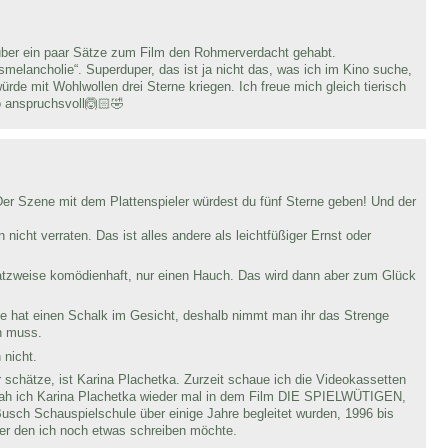
über ein paar Sätze zum Film den Rohmerverdacht gehabt.
gsmelancholie“. Superduper, das ist ja nicht das, was ich im Kino suche,
rde mit Wohlwollen drei Sterne kriegen. Ich freue mich gleich tierisch
so anspruchsvoll🙆🏻🤣
Der Szene mit dem Plattenspieler würdest du fünf Sterne geben! Und der
icht verraten. Das ist alles andere als leichtfüßiger Ernst oder
nsatzweise komödienhaft, nur einen Hauch. Das wird dann aber zum Glück
 sie hat einen Schalk im Gesicht, deshalb nimmt man ihr das Strenge
n muss.
 nicht.
r schätze, ist Karina Plachetka. Zurzeit schaue ich die Videokassetten
h sah ich Karina Plachetka wieder mal in dem Film DIE SPIELWÜTIGEN,
Busch Schauspielschule über einige Jahre begleitet wurden, 1996 bis
er den ich noch etwas schreiben möchte.