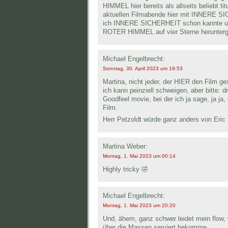
HIMMEL hier bereits als allseits beliebt ti
aktuellen Filmabende hier mit INNERE S
ich INNERE SICHERHEIT schon kannte und
ROTER HIMMEL auf vier Sterne herunter
Michael Engelbrecht:
Sonntag, 30. April 2023 um 19:53
Martina, nicht jeder, der HIER den Film ge
ich kann peinziell schweigen, aber bitte: 
Goodfeel movie, bei der ich ja sage, ja ja,
Film.
Herr Petzoldt würde ganz anders von Eric
Martina Weber:
Montag, 1. Mai 2023 um 00:14
Highly tricky 🤣
Michael Engelbrecht:
Montag, 1. Mai 2023 um 20:20
Und, ähem, ganz schwer leidet mein flow,
über die Massen serviert bekomme.