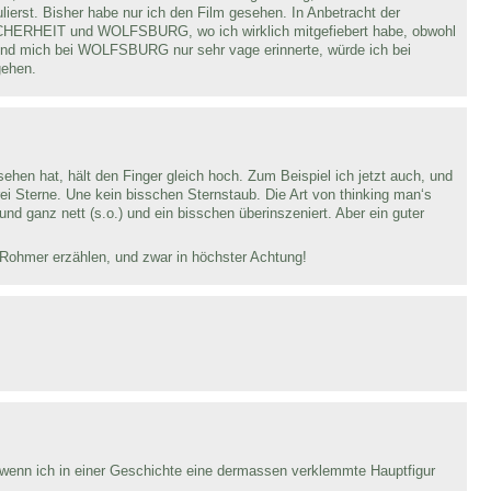
tulierst. Bisher habe nur ich den Film gesehen. In Anbetracht der
ICHERHEIT und WOLFSBURG, wo ich wirklich mitgefiebert habe, obwohl
 mich bei WOLFSBURG nur sehr vage erinnerte, würde ich bei
gehen.
sehen hat, hält den Finger gleich hoch. Zum Beispiel ich jetzt auch, und
drei Sterne. Une kein bisschen Sternstaub. Die Art von thinking man‘s
 und ganz nett (s.o.) und ein bisschen überinszeniert. Aber ein guter
 Rohmer erzählen, und zwar in höchster Achtung!
 wenn ich in einer Geschichte eine dermassen verklemmte Hauptfigur