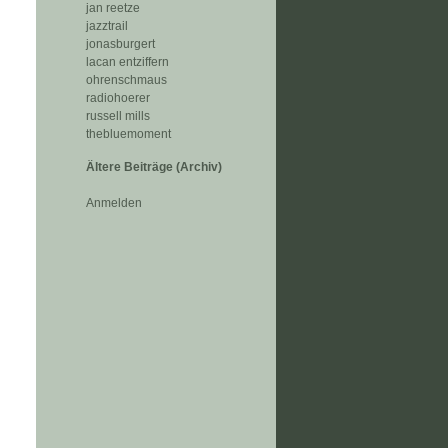
jan reetze
jazztrail
jonasburgert
lacan entziffern
ohrenschmaus
radiohoerer
russell mills
thebluemoment
Ältere Beiträge (Archiv)
Anmelden