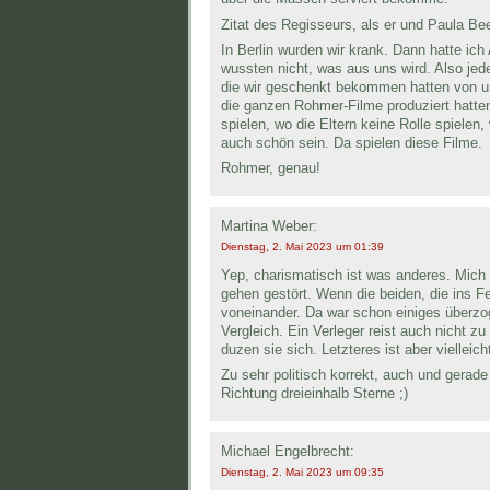
Zitat des Regisseurs, als er und Paula Be
In Berlin wurden wir krank. Dann hatte i
wussten nicht, was aus uns wird. Also je
die wir geschenkt bekommen hatten von u
die ganzen Rohmer-Filme produziert hatte
spielen, wo die Eltern keine Rolle spiele
auch schön sein. Da spielen diese Filme.
Rohmer, genau!
Martina Weber:
Dienstag, 2. Mai 2023 um 01:39
Yep, charismatisch ist was anderes. Mich
gehen gestört. Wenn die beiden, die ins Fe
voneinander. Da war schon einiges überzog
Vergleich. Ein Verleger reist auch nicht z
duzen sie sich. Letzteres ist aber vielle
Zu sehr politisch korrekt, auch und gerad
Richtung dreieinhalb Sterne ;)
Michael Engelbrecht:
Dienstag, 2. Mai 2023 um 09:35