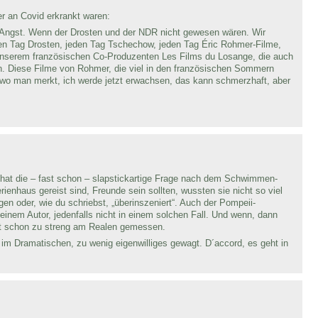
er an Covid erkrankt waren:
ch Angst. Wenn der Drosten und der NDR nicht gewesen wären. Wir
den Tag Drosten, jeden Tag Tschechow, jeden Tag Éric Rohmer-Filme,
nserem französischen Co-Produzenten Les Films du Losange, die auch
n. Diese Filme von Rohmer, die viel in den französischen Sommern
n, wo man merkt, ich werde jetzt erwachsen, das kann schmerzhaft, aber
 hat die – fast schon – slapstickartige Frage nach dem Schwimmen-
rienhaus gereist sind, Freunde sein sollten, wussten sie nicht so viel
en oder, wie du schriebst, „überinszeniert“. Auch der Pompeii-
u einem Autor, jedenfalls nicht in einem solchen Fall. Und wenn, dann
icht schon zu streng am Realen gemessen.
e im Dramatischen, zu wenig eigenwilliges gewagt. D´accord, es geht in