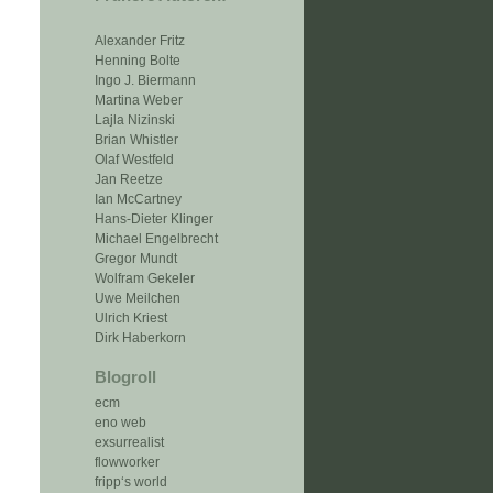
Alexander Fritz
Henning Bolte
Ingo J. Biermann
Martina Weber
Lajla Nizinski
Brian Whistler
Olaf Westfeld
Jan Reetze
Ian McCartney
Hans-Dieter Klinger
Michael Engelbrecht
Gregor Mundt
Wolfram Gekeler
Uwe Meilchen
Ulrich Kriest
Dirk Haberkorn
Blogroll
ecm
eno web
exsurrealist
flowworker
fripp‘s world