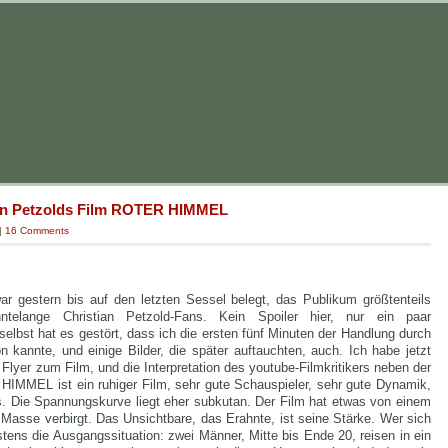
ian Petzolds Film ROTER HIMMEL
|
16 Comments
r gestern bis auf den letzten Sessel belegt, das Publikum größtenteils
hntelange Christian Petzold-Fans. Kein Spoiler hier, nur ein paar
bst hat es gestört, dass ich die ersten fünf Minuten der Handlung durch
 kannte, und einige Bilder, die später auftauchten, auch. Ich habe jetzt
Flyer zum Film, und die Interpretation des youtube-Filmkritikers neben der
IMMEL ist ein ruhiger Film, sehr gute Schauspieler, sehr gute Dynamik,
 Die Spannungskurve liegt eher subkutan. Der Film hat etwas von einem
r Masse verbirgt. Das Unsichtbare, das Erahnte, ist seine Stärke. Wer sich
stens die Ausgangssituation: zwei Männer, Mitte bis Ende 20, reisen in ein