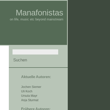
Manafonistas
on life, music etc beyond mainstream
Aktuelle Autoren:
Jochen Siemer
Uli Koch
Ursula Mayr
Anja Sturmat
Frühere Autoren: