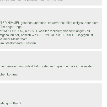
TER HIMMEL gesehen und finde, er verrät natürlich einiges, aber nicht
Film sagst, Ingo.
er WOLFSBURG, auf DVD, was ich vielleicht vor sehr langer Zeit
umgehauen hat, ähnlich wie DIE INNERE SICHERHEIT. Dagegen ist
s mehr Mainstream.
eim Staatstheater Dresden.
mer gemeint, zumindest fiel mir der auch gleich ein als ich über den
ünchen komme…..
abing im Kino?