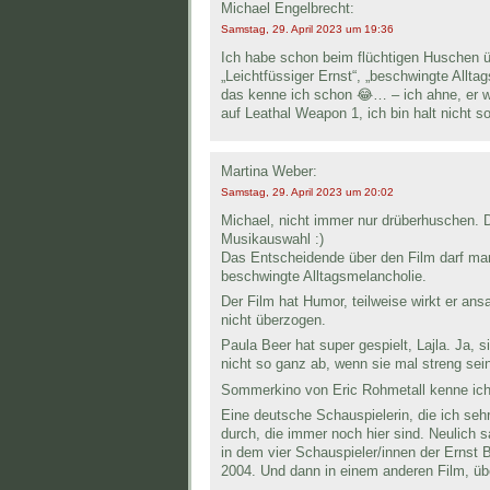
Michael Engelbrecht:
Samstag, 29. April 2023 um 19:36
Ich habe schon beim flüchtigen Huschen 
„Leichtfüssiger Ernst“, „beschwingte Allta
das kenne ich schon 😂… – ich ahne, er wü
auf Leathal Weapon 1, ich bin halt nicht 
Martina Weber:
Samstag, 29. April 2023 um 20:02
Michael, nicht immer nur drüberhuschen. 
Musikauswahl :)
Das Entscheidende über den Film darf man n
beschwingte Alltagsmelancholie.
Der Film hat Humor, teilweise wirkt er a
nicht überzogen.
Paula Beer hat super gespielt, Lajla. Ja,
nicht so ganz ab, wenn sie mal streng sei
Sommerkino von Eric Rohmetall kenne ich
Eine deutsche Schauspielerin, die ich seh
durch, die immer noch hier sind. Neulic
in dem vier Schauspieler/innen der Ernst 
2004. Und dann in einem anderen Film, üb