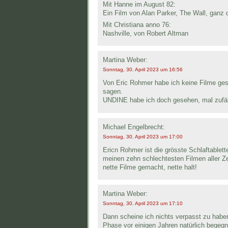
Mit Hanne im August 82:
Ein Film von Alan Parker, The Wall, ganz 
Mit Christiana anno 76:
Nashville, von Robert Altman
Martina Weber:
Sonntag, 30. April 2023 um 16:56
Von Eric Rohmer habe ich keine Filme ge
sagen.
UNDINE habe ich doch gesehen, mal zufäl
Michael Engelbrecht:
Sonntag, 30. April 2023 um 17:00
Ericn Rohmer ist die grösste Schlaftable
meinen zehn schlechtesten Filmen aller Zei
nette Filme gemacht, nette halt!
Martina Weber:
Sonntag, 30. April 2023 um 17:10
Dann scheine ich nichts verpasst zu hab
Phase vor einigen Jahren natürlich begegn