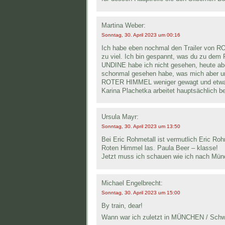
Martina Weber:
Sonntag, 30. April 2023 um 00:16
Ich habe eben nochmal den Trailer von RO
zu viel. Ich bin gespannt, was du zu dem 
UNDINE habe ich nicht gesehen, heute ab
schonmal gesehen habe, was mich aber 
ROTER HIMMEL weniger gewagt und etwa
Karina Plachetka arbeitet hauptsächlich b
Ursula Mayr:
Sonntag, 30. April 2023 um 13:50
Bei Eric Rohmetall ist vermutlich Eric Roh
Roten Himmel las. Paula Beer – klasse!
Jetzt muss ich schauen wie ich nach M
Michael Engelbrecht:
Sonntag, 30. April 2023 um 15:00
By train, dear!
Wann war ich zuletzt in MÜNCHEN / Schw