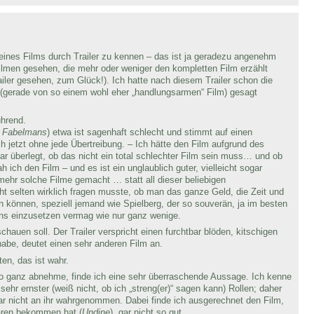
eines Films durch Trailer zu kennen – das ist ja geradezu angenehm
Filmen gesehen, die mehr oder weniger den kompletten Film erzählt
ailer gesehen, zum Glück!). Ich hatte nach diesem Trailer schon die
l (gerade von so einem wohl eher „handlungsarmen“ Film) gesagt
ührend.
 Fabelmans
) etwa ist sagenhaft schlecht und stimmt auf einen
 jetzt ohne jede Übertreibung. – Ich hätte den Film aufgrund des
ar überlegt, ob das nicht ein total schlechter Film sein muss… und ob
 ich den Film – und es ist ein unglaublich guter, vielleicht sogar
mehr solche Filme gemacht … statt all dieser beliebigen
t selten wirklich fragen musste, ob man das ganze Geld, die Zeit und
en können, speziell jemand wie Spielberg, der so souverän, ja im besten
lens einzusetzen vermag wie nur ganz wenige.
hauen soll. Der Trailer verspricht einen furchtbar blöden, kitschigen
habe, deutet einen sehr anderen Film an.
ten, das ist wahr.
o ganz abnehme, finde ich eine sehr überraschende Aussage. Ich kenne
sehr ernster (weiß nicht, ob ich „streng(er)“ sagen kann) Rollen; daher
ar nicht an ihr wahrgenommen. Dabei finde ich ausgerechnet den Film,
Bären bekommen hat (
Undine
), gar nicht so gut.