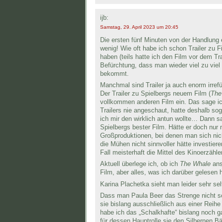
ijb:
Samstag, 29. April 2023 um 20:45
Die ersten fünf Minuten von der Handlung 
wenig! Wie oft habe ich schon Trailer zu 
haben (teils hatte ich den Film vor dem Tr
Befürchtung, dass man wieder viel zu vie
bekommt.
Manchmal sind Trailer ja auch enorm irref
Der Trailer zu Spielbergs neuem Film (
The
vollkommen anderen Film ein. Das sage ich
Trailers nie angeschaut, hatte deshalb sog
ich mir den wirklich antun wollte… Dann sah
Spielbergs bester Film. Hätte er doch nur 
Großproduktionen, bei denen man sich nich
die Mühen nicht sinnvoller hätte investier
Fall meisterhaft die Mittel des Kinoerzäh
Aktuell überlege ich, ob ich
The Whale
ansc
Film, aber alles, was ich darüber gelesen 
Karina Plachetka sieht man leider sehr sel
Dass man Paula Beer das Strenge nicht s
sie bislang ausschließlich aus einer Reihe 
habe ich das „Schalkhafte“ bislang noch g
für dessen Hauptrolle sie den Silbernen 