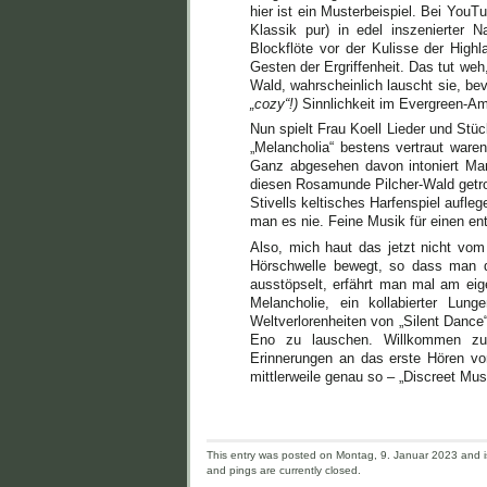
hier ist ein Musterbeispiel. Bei You
Klassik pur) in edel inszenierter 
Blockflöte vor der Kulisse der High
Gesten der Ergriffenheit. Das tut weh
Wald, wahrscheinlich lauscht sie, be
„cozy“!)
Sinnlichkeit im Evergreen-A
Nun spielt Frau Koell Lieder und Stü
„Melancholia“ bestens vertraut ware
Ganz abgesehen davon intoniert Mar
diesen Rosamunde Pilcher-Wald getro
Stivells keltisches Harfenspiel aufle
man es nie. Feine Musik für einen en
Also, mich haut das jetzt nicht vom
Hörschwelle bewegt, so dass man 
ausstöpselt, erfährt man mal am eig
Melancholie, ein kollabierter Lun
Weltverlorenheiten von „Silent Danc
Eno zu lauschen. Willkommen zu
Erinnerungen an das erste Hören vo
mittlerweile genau so – „Discreet Mus
This entry was posted on Montag, 9. Januar 2023 and is
and pings are currently closed.