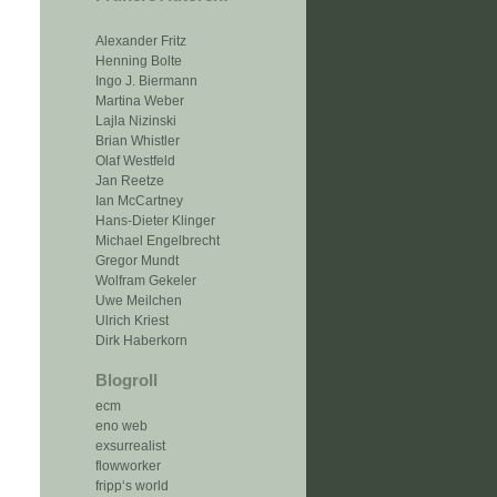
Alexander Fritz
Henning Bolte
Ingo J. Biermann
Martina Weber
Lajla Nizinski
Brian Whistler
Olaf Westfeld
Jan Reetze
Ian McCartney
Hans-Dieter Klinger
Michael Engelbrecht
Gregor Mundt
Wolfram Gekeler
Uwe Meilchen
Ulrich Kriest
Dirk Haberkorn
Blogroll
ecm
eno web
exsurrealist
flowworker
fripp‘s world