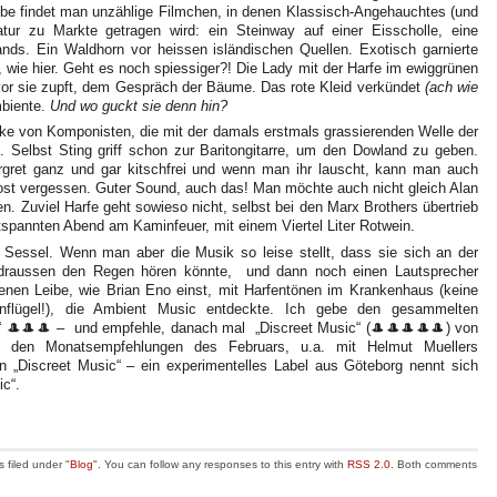
Tube findet man unzählige Filmchen, in denen Klassisch-Angehauchtes (und
Natur zu Markte getragen wird: ein Steinway auf einer Eisscholle, eine
lands. Ein Waldhorn vor heissen isländischen Quellen. Exotisch garnierte
, wie hier. Geht es noch spiessiger?! Die Lady mit der Harfe im ewiggrünen
vor sie zupft, dem Gespräch der Bäume. Das rote Kleid verkündet
(ach wie
mbiente.
Und wo guckt sie denn hin?
cke von Komponisten, die mit der damals erstmals grassierenden Welle der
n. Selbst Sting griff schon zur Baritongitarre, um den Dowland zu geben.
gret ganz und gar kitschfrei und wenn man ihr lauscht, kann man auch
st vergessen. Guter Sound, auch das! Man möchte auch nicht gleich Alan
gen. Zuviel Harfe geht sowieso nicht, selbst bei den Marx Brothers übertrieb
tspannten Abend am Kaminfeuer, mit einem Viertel Liter Rotwein.
 Sessel. Wenn man aber die Musik so leise stellt, dass sie sich an der
draussen den Regen hören könnte, und dann noch einen Lautsprecher
enen Leibe, wie Brian Eno einst, mit Harfentönen im Krankenhaus (keine
genflügel!), die Ambient Music entdeckte. Ich gebe den gesammelten
e“ 🎩🎩🎩 – und empfehle, danach mal „Discreet Music“ (🎩🎩🎩🎩🎩) von
 den Monatsempfehlungen des Februars, u.a. mit Helmut Muellers
n „Discreet Music“ – ein experimentelles Label aus Göteborg nennt sich
ic“.
 filed under "
Blog
". You can follow any responses to this entry with
RSS 2.0
. Both comments