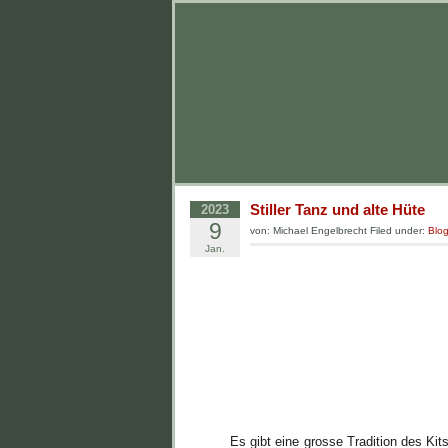
Stiller Tanz und alte Hüte
2023
9
von: Michael Engelbrecht Filed under:
Blo
Jan.
Es gibt eine grosse Tradition des Ki