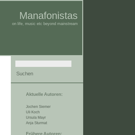
Manafonistas
on life, music etc beyond mainstream
Aktuelle Autoren:
Jochen Siemer
Uli Koch
Ursula Mayr
Anja Sturmat
Frühere Autoren: