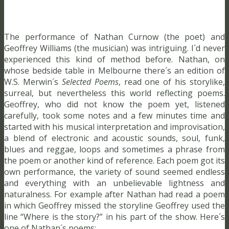
The performance of Nathan Curnow (the poet) and
Geoffrey Williams (the musician) was intriguing. I´d never
experienced this kind of method before. Nathan, on
whose bedside table in Melbourne there´s an edition of
W.S. Merwin´s
Selected Poems
, read one of his storylike,
surreal, but nevertheless this world reflecting poems.
Geoffrey, who did not know the poem yet, listened
carefully, took some notes and a few minutes time and
started with his musical interpretation and improvisation,
a blend of electronic and acoustic sounds, soul, funk,
blues and reggae, loops and sometimes a phrase from
the poem or another kind of reference. Each poem got its
own performance, the variety of sound seemed endless
and everything with an unbelievable lightness and
naturalness. For example after Nathan had read a poem
in which Geoffrey missed the storyline Geoffrey used the
line “Where is the story?” in his part of the show. Here´s
one of Nathan´s poems: