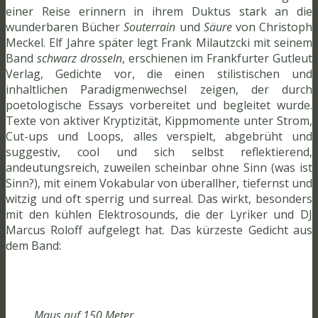
einer Reise erinnern in ihrem Duktus stark an die
wunderbaren Bücher
Souterrain
und
Säure
von Christoph
Meckel. Elf Jahre später legt Frank Milautzcki mit seinem
Band
schwarz drosseln
, erschienen im Frankfurter Gutleut
Verlag, Gedichte vor, die einen stilistischen und
inhaltlichen Paradigmenwechsel zeigen, der durch
poetologische Essays vorbereitet und begleitet wurde.
Texte von aktiver Kryptizität, Kippmomente unter Strom,
Cut-ups und Loops, alles verspielt, abgebrüht und
suggestiv, cool und sich selbst reflektierend,
andeutungsreich, zuweilen scheinbar ohne Sinn (was ist
Sinn?), mit einem Vokabular von überallher, tiefernst und
witzig und oft sperrig und surreal. Das wirkt, besonders
mit den kühlen Elektrosounds, die der Lyriker und DJ
Marcus Roloff aufgelegt hat. Das kürzeste Gedicht aus
dem Band:
Maus auf 150 Meter