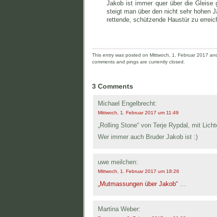
Jakob ist immer quer über die Gleise 
steigt man über den nicht sehr hohen 
rettende, schützende Haustür zu erreic
This entry was posted on Mittwoch, 1. Februar 2017 and 
comments and pings are currently closed.
3 Comments
Michael Engelbrecht:
Mittwoch, 1. Februar 2017 um 11:49
„Rolling Stone“ von Terje Rypdal, mit Lichte
Wer immer auch Bruder Jakob ist :)
uwe meilchen:
Mittwoch, 1. Februar 2017 um 18:26
„Mutmassungen über Jakob“
…
Martina Weber: