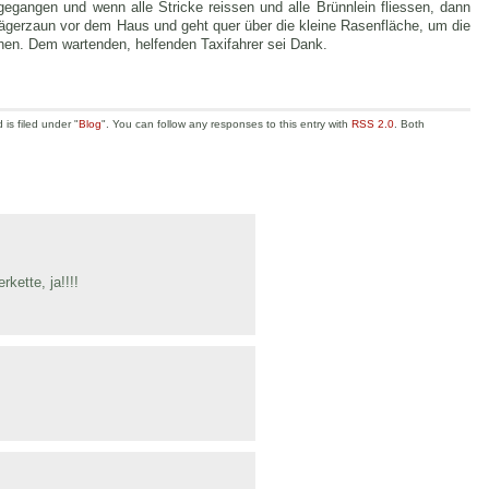
gegangen und wenn alle Stricke reissen und alle Brünnlein fliessen, dann
Jägerzaun vor dem Haus und geht quer über die kleine Rasenfläche, um die
hen. Dem wartenden, helfenden Taxifahrer sei Dank.
is filed under "
Blog
". You can follow any responses to this entry with
RSS 2.0
. Both
rkette, ja!!!!