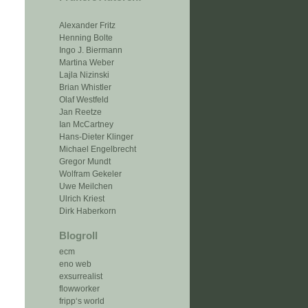
Alexander Fritz
Henning Bolte
Ingo J. Biermann
Martina Weber
Lajla Nizinski
Brian Whistler
Olaf Westfeld
Jan Reetze
Ian McCartney
Hans-Dieter Klinger
Michael Engelbrecht
Gregor Mundt
Wolfram Gekeler
Uwe Meilchen
Ulrich Kriest
Dirk Haberkorn
Blogroll
ecm
eno web
exsurrealist
flowworker
fripp‘s world