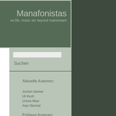
Manafonistas
on life, music etc beyond mainstream
Aktuelle Autoren:
Jochen Siemer
Uli Koch
Ursula Mayr
Anja Sturmat
Frühere Autoren: