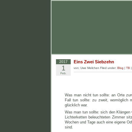
Eins Zwei Siebzehn
2017
1
von: Uwe Meilchen Filed under:
Blog
|
TB
Feb.
Was man nicht tun sollte: an Orte zu
Fall tun sollte: zu zweit, womöglich
glücklich war.
Was man tun sollte: sich den Klängen 
Lichterketten beleuchteten Zimmer sit
Wochen und Tage auch eine eigene Ody
sind.