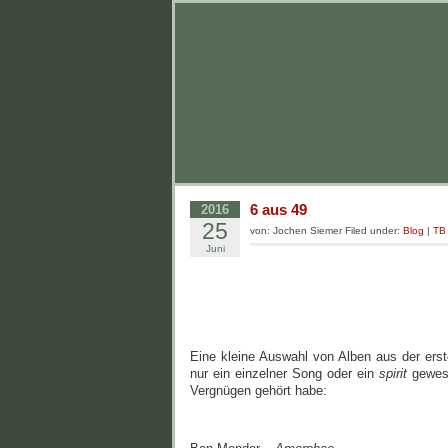
6 aus 49
2016
25
von: Jochen Siemer Filed under:
Blog
|
TB
Juni
Eine kleine Auswahl von Alben aus der erst
nur ein einzelner Song oder ein
spirit
gewese
Vergnügen gehört habe: