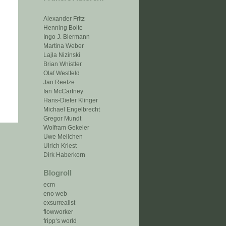
Alexander Fritz
Henning Bolte
Ingo J. Biermann
Martina Weber
Lajla Nizinski
Brian Whistler
Olaf Westfeld
Jan Reetze
Ian McCartney
Hans-Dieter Klinger
Michael Engelbrecht
Gregor Mundt
Wolfram Gekeler
Uwe Meilchen
Ulrich Kriest
Dirk Haberkorn
Blogroll
ecm
eno web
exsurrealist
flowworker
fripp‘s world