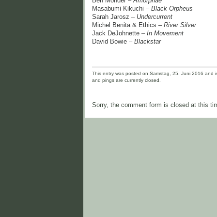
Ben Monder –
Amorphae
Masabumi Kikuchi –
Black Orpheus
Sarah Jarosz –
Undercurrent
Michel Benita & Ethics –
River Silver
Jack DeJohnette –
In Movement
David Bowie –
Blackstar
This entry was posted on Samstag, 25. Juni 2016 and is
and pings are currently closed.
Sorry, the comment form is closed at this ti