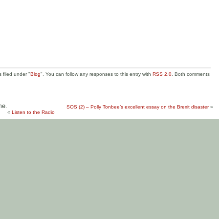
 filed under "
Blog
". You can follow any responses to this entry with
RSS 2.0
. Both comments
me.
SOS (2) – Polly Tonbee’s excellent essay on the Brexit disaster
»
«
Listen to the Radio