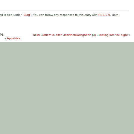
 is filed under "
Blog
". You can follow any responses to this entry with
RSS 2.0
. Both
me.
Beim Blättern in alten Jazzthetikausgaben (3): Floating into the night
»
«
Appetites