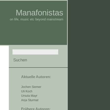
Manafonistas
on life, music etc beyond mainstream
Aktuelle Autoren:
Jochen Siemer
Uli Koch
Ursula Mayr
Anja Sturmat
Frühere Autoren: