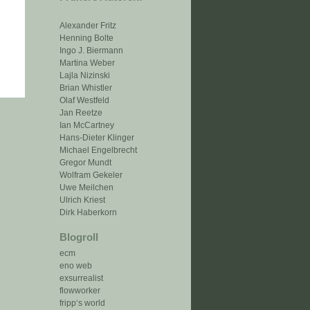
Alexander Fritz
Henning Bolte
Ingo J. Biermann
Martina Weber
Lajla Nizinski
Brian Whistler
Olaf Westfeld
Jan Reetze
Ian McCartney
Hans-Dieter Klinger
Michael Engelbrecht
Gregor Mundt
Wolfram Gekeler
Uwe Meilchen
Ulrich Kriest
Dirk Haberkorn
Blogroll
ecm
eno web
exsurrealist
flowworker
fripp‘s world