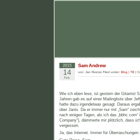
Sam Andrew
2015
14
von: Jan Reetze Filed under:
Blog
|
TB
|
C
Feb.
Wie ich eben lese, ist gestern der Gitarris
Jahren gab es auf einer Mailingliste über Jef
hatte dazu irgendetwas gesagt. Daraus ergab
über Janis. Da er immer nur mit „Sam“ zeich
nach einigen Tagen, als ich das „bbhc.com“ i
Company“), dämmerte mir plötzlich, dass ic
vergessen.
Ja, das Internet. Immer für Überraschungen 