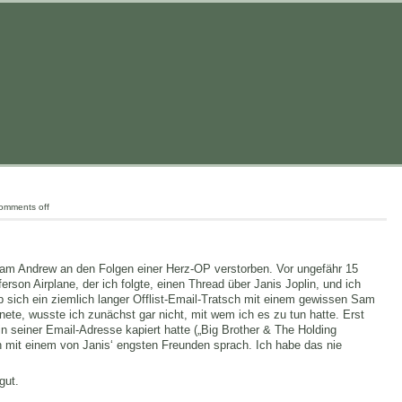
omments off
t Sam Andrew an den Folgen einer Herz-OP verstorben. Vor ungefähr 15
ferson Airplane, der ich folgte, einen Thread über Janis Joplin, und ich
 sich ein ziemlich langer Offlist-Email-Tratsch mit einem gewissen Sam
nete, wusste ich zunächst gar nicht, mit wem ich es zu tun hatte. Erst
n seiner Email-Adresse kapiert hatte („Big Brother & The Holding
h mit einem von Janis‘ engsten Freunden sprach. Ich habe das nie
gut.