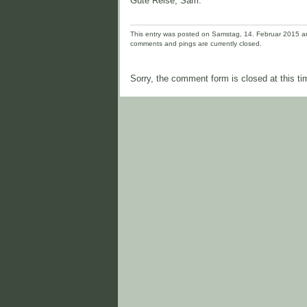
Gute Reise, Sam.
This entry was posted on Samstag, 14. Februar 2015 and
comments and pings are currently closed.
Sorry, the comment form is closed at this ti