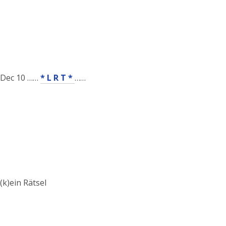
Dec 10 ……
* L R T *
……
(k)ein Rätsel