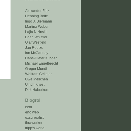
Alexander Fritz
Henning Bolte
Ingo J. Biermann
Martina Weber
Lajla Nizinski
Brian Whistler
Olaf Westfeld
Jan Reetze
Ian McCartney
Hans-Dieter Klinger
Michael Engelbrecht
Gregor Mundt
Wolfram Gekeler
Uwe Meilchen
Ulrich Kriest
Dirk Haberkorn
Blogroll
ecm
eno web
exsurrealist
flowworker
fripp‘s world