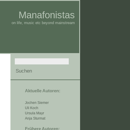
Manafonistas
on life, music etc beyond mainstream
Aktuelle Autoren:
Jochen Siemer
Uli Koch
Ursula Mayr
Anja Sturmat
Frühere Autoren: