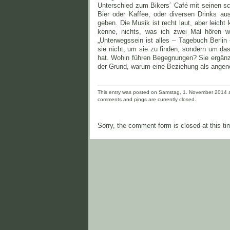
Unterschied zum Bikers´ Café mit seinen sch
Bier oder Kaffee, oder diversen Drinks au
geben. Die Musik ist recht laut, aber leich
kenne, nichts, was ich zwei Mal hören 
„Unterwegssein ist alles – Tagebuch Berlin
sie nicht, um sie zu finden, sondern um d
hat. Wohin führen Begegnungen? Sie ergänze
der Grund, warum eine Beziehung als angene
This entry was posted on Samstag, 1. November 2014 an
comments and pings are currently closed.
Sorry, the comment form is closed at this ti