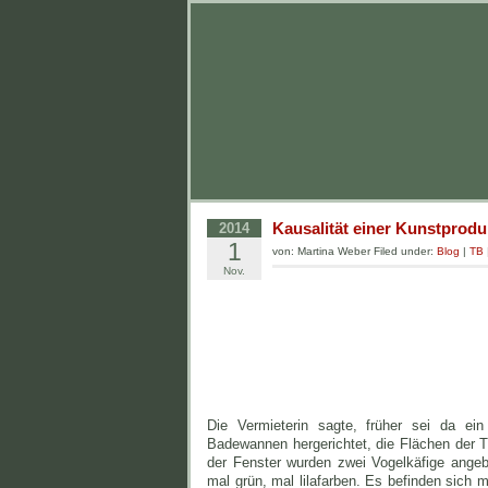
Kausalität einer Kunstprodu
2014
1
von: Martina Weber Filed under:
Blog
|
TB
Nov.
Die Vermieterin sagte, früher sei da e
Badewannen hergerichtet, die Flächen der 
der Fenster wurden zwei Vogelkäfige angeb
mal grün, mal lilafarben. Es befinden sich m