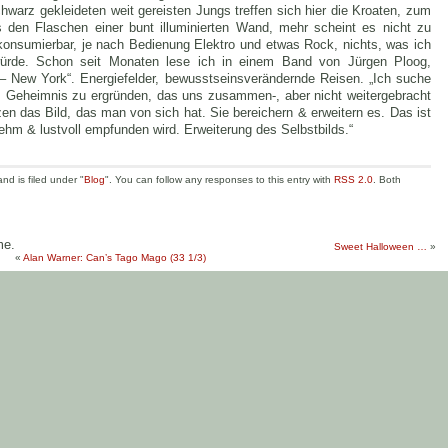
warz gekleideten weit gereisten Jungs treffen sich hier die Kroaten, zum
s den Flaschen einer bunt illuminierten Wand, mehr scheint es nicht zu
t konsumierbar, je nach Bedienung Elektro und etwas Rock, nichts, was ich
würde. Schon seit Monaten lese ich in einem Band von Jürgen Ploog,
 – New York“. Energiefelder, bewusstseinsverändernde Reisen. „Ich suche
as Geheimnis zu ergründen, das uns zusammen-, aber nicht weitergebracht
n das Bild, das man von sich hat. Sie bereichern & erweitern es. Das ist
hm & lustvoll empfunden wird. Erweiterung des Selbstbilds.“
d is filed under "
Blog
". You can follow any responses to this entry with
RSS 2.0
. Both
me.
Sweet Halloween …
»
«
Alan Warner: Can’s Tago Mago (33 1/3)