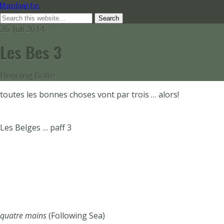
Manafonistas
26. Juli 2014
Les Bes 3
Henning Bolte
toutes les bonnes choses vont par trois … alors!
Les Belges … paff 3
quatre mains
(Following Sea)