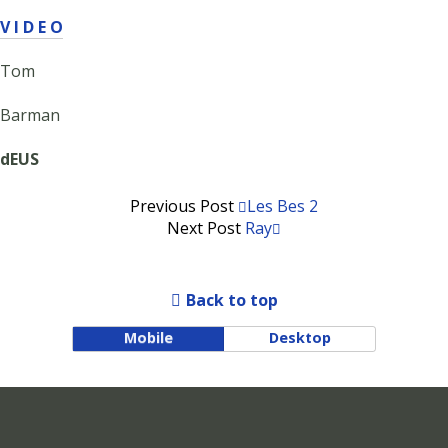
V I D E O
Tom
Barman
dEUS
Previous Post
Les Bes 2
Next Post
Ray
Back to top
Mobile
Desktop