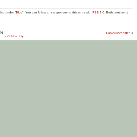
iled under "
Blog
". You can follow any responses to this entry with
RSS 2.0
. Both comments
me.
Das Ausscheiden
»
«
Cold in July