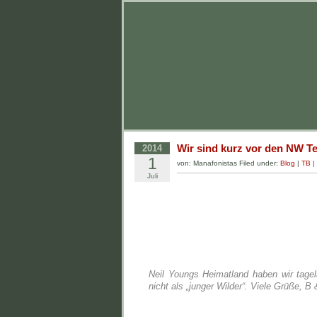
Wir sind kurz vor den NW Te
2014
1
von: Manafonistas Filed under:
Blog
|
TB
|
Juli
Neil Youngs Heimatland haben wir tage
nicht als „junger Wilder“. Viele Grüße, B