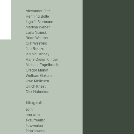
Alexander Fritz
Henning Bolte
Ingo J. Biermann
Martina Weber
Lajla Nizinski
Brian Whistler
Olaf Westfeld
Jan Reetze
Ian McCartney
Hans-Dieter Klinger
Michael Engelbrecht
Gregor Mundt
Wolfram Gekeler
Uwe Meilchen
Ulrich Kriest
Dirk Haberkorn
Blogroll
ecm
eno web
exsurrealist
flowworker
fripp‘s world