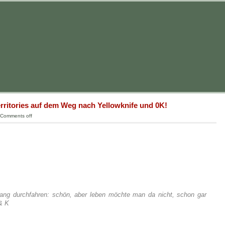
rritories auf dem Weg nach Yellowknife und 0K!
Comments off
lang durchfahren: schön, aber leben möchte man da nicht, schon gar
 & K