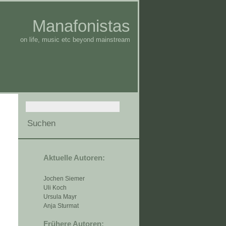
Manafonistas
on life, music etc beyond mainstream
Aktuelle Autoren:
Jochen Siemer
Uli Koch
Ursula Mayr
Anja Sturmat
Frühere Autoren: