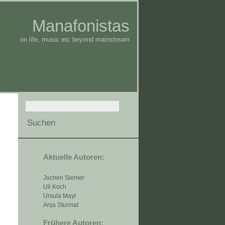
Manafonistas
on life, music etc beyond mainstream
Aktuelle Autoren:
Jochen Siemer
Uli Koch
Ursula Mayr
Anja Sturmat
Frühere Autoren: