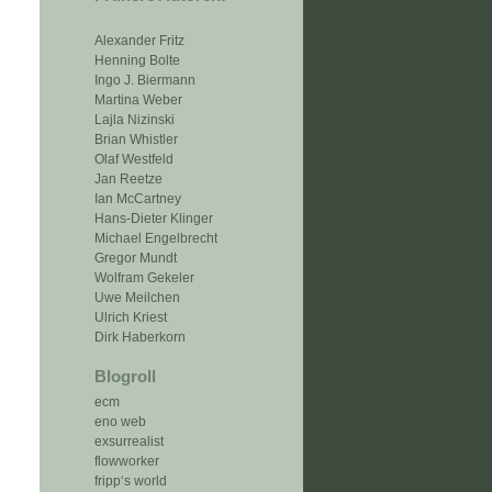
Alexander Fritz
Henning Bolte
Ingo J. Biermann
Martina Weber
Lajla Nizinski
Brian Whistler
Olaf Westfeld
Jan Reetze
Ian McCartney
Hans-Dieter Klinger
Michael Engelbrecht
Gregor Mundt
Wolfram Gekeler
Uwe Meilchen
Ulrich Kriest
Dirk Haberkorn
Blogroll
ecm
eno web
exsurrealist
flowworker
fripp‘s world