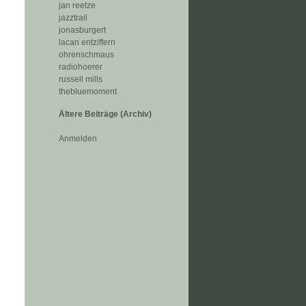
jan reetze
jazztrail
jonasburgert
lacan entziffern
ohrenschmaus
radiohoerer
russell mills
thebluemoment
Ältere Beiträge (Archiv)
Anmelden