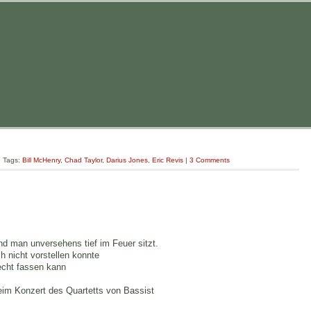
| Tags:
Bill McHenry
,
Chad Taylor
,
Darius Jones
,
Eric Revis
|
3 Comments
d man unversehens tief im Feuer sitzt.
 nicht vorstellen konnte
echt fassen kann
eim Konzert des Quartetts von Bassist