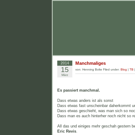
Manchmaliges
2014
15
von: Henning Bolte Filed under:
Blog
|
TB
März
Es passiert manchmal.
Dass etwas anders ist als sonst
Dass etwas fast unscheinbar daherkommt un
Dass etwas geschieht, was man sich so noch
Dass man es auch hinterher noch nicht so r
All das und einiges mehr geschah gestern b
Eric Revis
.