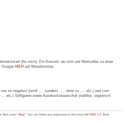
ekonzert (für mich). Ein Konzert, wo sich viel Wertvolles zu einer
er Gruppe
HIER
auf
Manafonistas
.
von ex negativo (
nicht …, sondern …., ohne zu ….
etc.) und cum
e …
etc.) Stilfiguren sowie Ausdruckskautschuk (
nahtlos, organisch,
 filed under "
Blog
". You can follow any responses to this entry with
RSS 2.0
. Both