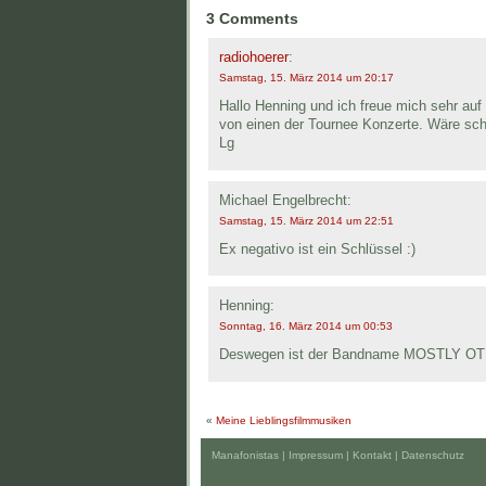
3 Comments
radiohoerer
:
Samstag, 15. März 2014 um 20:17
Hallo Henning und ich freue mich sehr auf 
von einen der Tournee Konzerte. Wäre sch
Lg
Michael Engelbrecht:
Samstag, 15. März 2014 um 22:51
Ex negativo ist ein Schlüssel :)
Henning:
Sonntag, 16. März 2014 um 00:53
Deswegen ist der Bandname MOSTLY OT
«
Meine Lieblingsfilmmusiken
Manafonistas |
Impressum | Kontakt
|
Datenschutz