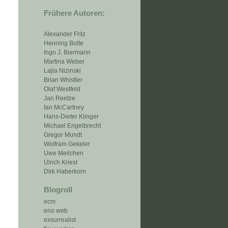
Frühere Autoren:
Alexander Fritz
Henning Bolte
Ingo J. Biermann
Martina Weber
Lajla Nizinski
Brian Whistler
Olaf Westfeld
Jan Reetze
Ian McCartney
Hans-Dieter Klinger
Michael Engelbrecht
Gregor Mundt
Wolfram Gekeler
Uwe Meilchen
Ulrich Kriest
Dirk Haberkorn
Blogroll
ecm
eno web
exsurrealist