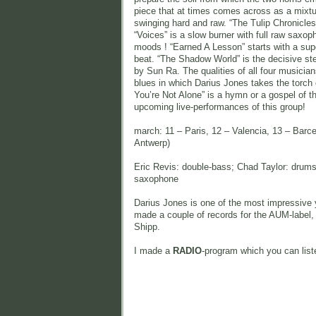
piece that at times comes across as a mixtur
swinging hard and raw. “The Tulip Chronicles 
“Voices” is a slow burner with full raw saxo
moods ! “Earned A Lesson” starts with a sup
beat. “The Shadow World” is the decisive ste
by Sun Ra. The qualities of all four musici
blues in which Darius Jones takes the torch
You’re Not Alone” is a hymn or a gospel of 
upcoming live-performances of this group!
march: 11 – Paris, 12 – Valencia, 13 – Barc
Antwerp)
Eric Revis: double-bass; Chad Taylor: drums
saxophone
Darius Jones is one of the most impressive y
made a couple of records for the AUM-label,
Shipp.
I made a
RADIO
-program which you can list