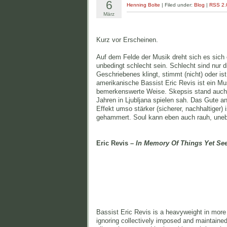
6
Henning Bolte
| Filed under:
Blog
|
RSS 2.
März
Kurz vor Erscheinen.
Auf dem Felde der Musik dreht sich es sich o
unbedingt schlecht sein. Schlecht sind nur 
Geschriebenes klingt, stimmt (nicht) oder is
amerikanische Bassist Eric Revis ist ein Mu
bemerkenswerte Weise. Skepsis stand auch b
Jahren in Ljubljana spielen sah. Das Gute 
Effekt umso stärker (sicherer, nachhaltiger) i
gehammert. Soul kann eben auch rauh, uneben
Eric Revis –
In Memory Of Things Yet Se
Bassist Eric Revis is a heavyweight in more
ignoring collectively imposed and maintaine