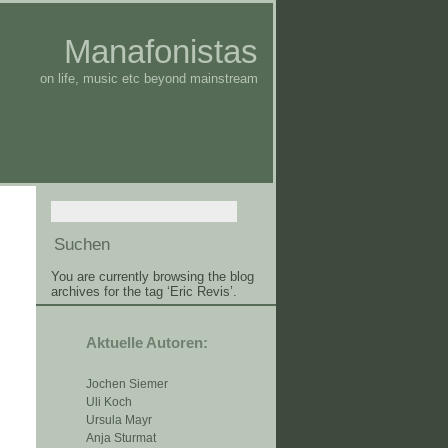
Manafonistas
on life, music etc beyond mainstream
You are currently browsing the blog
archives for the tag ‘Eric Revis’.
Aktuelle Autoren:
Jochen Siemer
Uli Koch
Ursula Mayr
Anja Sturmat