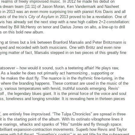
e realms of freely improvised music. In 2012 he made his debut on
h a dream team (11:11) of Jason Moran, Ken Vandermark and Nasheet
p in 2013 was an even more surprising trio with pianist Kris Davis and all
sts of the trio’s
City of Asylum
in 2013 proved to be a revelation. One of
vis has already set the next step with a new high calibre 2+2-constellation:
ed by Bill McHenry on tenor and Darius Jones on alto, a line-up to drill
s on this bold new album.
ting at times but a link between Branford Marsalis and Peter Brötzmann is
played and recorded with both musicians. One with Brötz and even nine
ing matter of fact, Marsalis stepped in on two pieces of this greatly fine
atsoever – how would it sound, such a teetering affair! He plays raw,
d. As a leader he does not primarily act harmonizing , supporting or
 he makes the dust fly. The nuance is in the rhythmic fine-tuning, in the
ces where the branding happens. These contrast are used in the music of the
ty, various temperatures with fervid, truthful sounds emerging. Revis‘
f , the legendary blues giant. It is the primal force of the voice and soul
s, loneliness and longing smolder. It is revealing here in thirteen pieces
, are entirely free improvised. “The Tulpa Chronicles” are spread in three
t is the starting point of the album. With its ostinato vibraphone lines it
ce roarings, whacks and spanks of “Hits” tumble and fly through space.
h brilliant expansion-contraction movements. Superb how Revis and Taylor
rge with full thrust. “Somethin’s cookin’” is an apt title for the subsequent