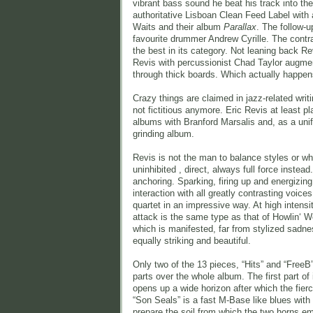
vibrant bass sound he beat his track into th
authoritative Lisboan Clean Feed Label wit
Waits and their album
Parallax
. The follow-u
favourite drummer Andrew Cyrille. The contra
the best in its category. Not leaning back Re
Revis with percussionist Chad Taylor augment
through thick boards. Which actually happen
Crazy things are claimed in jazz-related wri
not fictitious anymore. Eric Revis at least 
albums with Branford Marsalis and, as a unify
grinding album.
Revis is not the man to balance styles or wh
uninhibited , direct, always full force instea
anchoring. Sparking, firing up and energizing
interaction with all greatly contrasting voi
quartet in an impressive way. At high intensi
attack is the same type as that of Howlin‘ Wol
which is manifested, far from stylized sadnes
equally striking and beautiful.
Only two of the 13 pieces, “Hits” and “FreeB”
parts over the whole album. The first part of i
opens up a wide horizon after which the fier
“Son Seals” is a fast M-Base like blues wit
prepare the soil from which the two horns eme