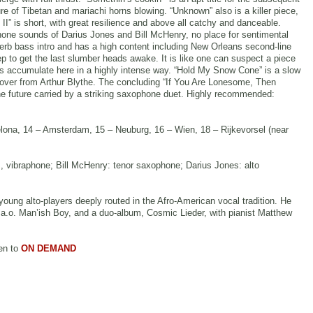
e of Tibetan and mariachi horns blowing. “Unknown” also is a killer piece,
II” is short, with great resilience and above all catchy and danceable.
phone sounds of Darius Jones and Bill McHenry, no place for sentimental
erb bass intro and has a high content including New Orleans second-line
p to get the last slumber heads awake. It is like one can suspect a piece
ans accumulate here in a highly intense way. “Hold My Snow Cone” is a slow
 over from Arthur Blythe. The concluding “If You Are Lonesome, Then
the future carried by a striking saxophone duet. Highly recommended:
elona, 14 – Amsterdam, 15 – Neuburg, 16 – Wien, 18 – Rijkevorsel (near
, vibraphone; Bill McHenry: tenor saxophone; Darius Jones: alto
oung alto-players deeply routed in the Afro-American vocal tradition. He
 a.o. Man’ish Boy, and a duo-album, Cosmic Lieder, with pianist Matthew
en to
ON DEMAND