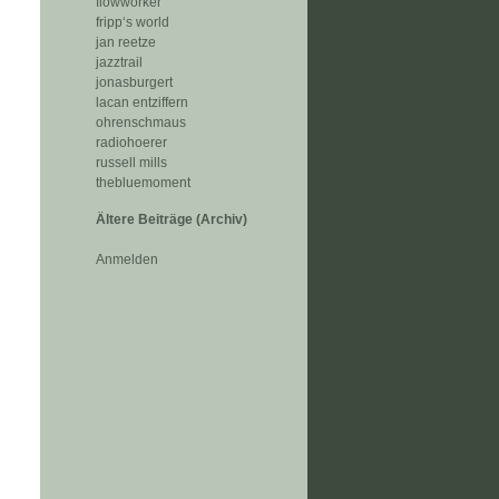
flowworker
fripp‘s world
jan reetze
jazztrail
jonasburgert
lacan entziffern
ohrenschmaus
radiohoerer
russell mills
thebluemoment
Ältere Beiträge (Archiv)
Anmelden