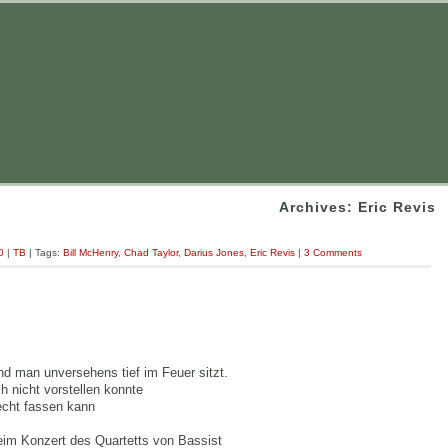
Archives: Eric Revis
0
|
TB
| Tags:
Bill McHenry
,
Chad Taylor
,
Darius Jones
,
Eric Revis
|
3 Comments
d man unversehens tief im Feuer sitzt.
 nicht vorstellen konnte
echt fassen kann
eim Konzert des Quartetts von Bassist