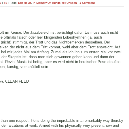
0
|
TB
| Tags:
Eric Revis
,
In Memory Of Things Yet Unseen
|
1 Comment
ft im Kreise. Der Jazzbereich ist berüchtigt dafür. Es muss auch nicht
die oftmals falsch oder leer klingenden Lobeshymnen (ja, auch
t (nicht) stimmig), der Trott und das Nichtbemerken desselben. Der
siker, der nicht aus dem Tritt kommt, wohl aber dem Trott entweicht. Auf
ei mir jedes Mal am Anfang. Zumal als ich ihn zum ersten Mal vor zwei
an der Skepsis ist, dass man sich gewonnen geben kann und dann der
st. Revis’ Musik ist heftig, aber es wird nicht in heroischer Pose drauflos
, karstig, verschüttelt sein.
en
. CLEAN FEED
 than one respect. He is doing the improbable in a remarkably way thereby
d demarcations at work. Armed with his physically very present, raw and