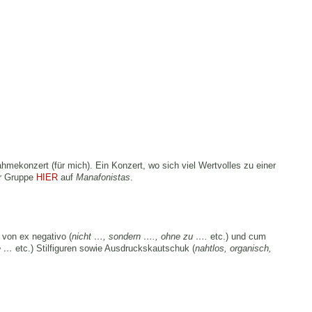
ekonzert (für mich). Ein Konzert, wo sich viel Wertvolles zu einer
er Gruppe
HIER
auf
Manafonistas
.
von ex negativo (
nicht …, sondern …., ohne zu ….
etc.) und cum
e …
etc.) Stilfiguren sowie Ausdruckskautschuk (
nahtlos, organisch,