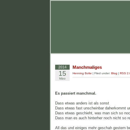
Manchmaliges
2014
15
Henning Bolte
| Filed under:
Blog
|
RSS 2.
März
Es passiert manchmal.
Dass etwas anders ist als sonst
Dass etwas fast unscheinbar daherkommt un
Dass etwas geschieht, was man sich so noch
Dass man es auch hinterher noch nicht so r
All das und einiges mehr geschah gestern b