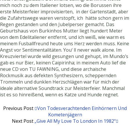
mich noch zu dem Italiener lotsen, wo die Borussen ihre
erste Meisterfeier improvisierten, in der Gartenstadt, aber
die Zufahrtswege waren verstopft, ich hätte schon gern im
Regen gestanden und den Jubelperser gemacht. Das
Geburtshaus von Burkinhos Mutter liegt hundert Meter
von dem Edelitaliener entfernt, und ich weiß, wie warm es
meinem Fusballfreund heute ums Herz werden muss. Keine
Angst vor Sentimentalitäten. You‘ ll never walk alone. Im
Kreuzviertel wurde wild gesungen und gehupt, im Mundo’s
gab es nur Bier, keinen Caipirinha; in meinem Auto lief die
neue CD von TU FAWNING, und diese archaische
Rockmusik aus defekten Synthesizern, scheppernden
Trommeln und dunklen Herzschlägen war für mich der
ideale alternative Soundtrack zur Meisterfeier. Manchmal
ist es so hinreißend, wenn es Katze und Hunde regnet.
Previous Post
Von Todesverachtenden Einhörnern Und
Kometenjägern
Next Post
„Give All My Love To London In 1982“