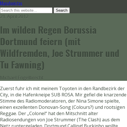
Manafonistas
21. April 2012
Im wilden Regen Borussia
Dortmund feiern (mit
Wildfremden, Joe Strummer und
Tu Fawning)
Michael Engelbrecht
Zuerst fuhr ich mit meinem Toyoten in den Randbezirk der
City, in die Hafenkneipe SUB ROSA. Mir gefiel die knarzende
Stimme des Radiomoderatoren, der Nina Simone spielte,
einen exzellenten Donovan-Song (Colours?) und rootsigen
Reggae. Der „Colonel“ hat den Mitschnitt alter
Radiosendungen von Joe Strummer (The Clash) aus dem
Netz runtergeladen. Dortmund Calling! Burkinho wollte