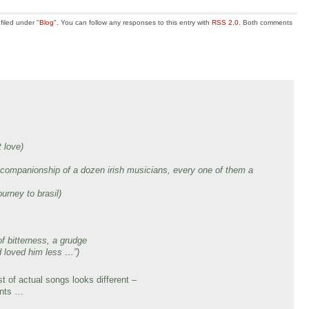
filed under "
Blog
". You can follow any responses to this entry with
RSS 2.0
. Both comments
 love)
n companionship of a dozen irish musicians, every one of them a
ourney to brasil)
f bitterness, a grudge
ad loved him less …”)
t of actual songs looks different –
ents …