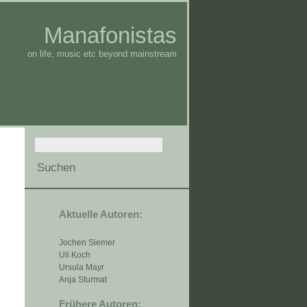
Manafonistas
on life, music etc beyond mainstream
Aktuelle Autoren:
Jochen Siemer
Uli Koch
Ursula Mayr
Anja Sturmat
Frühere Autoren: