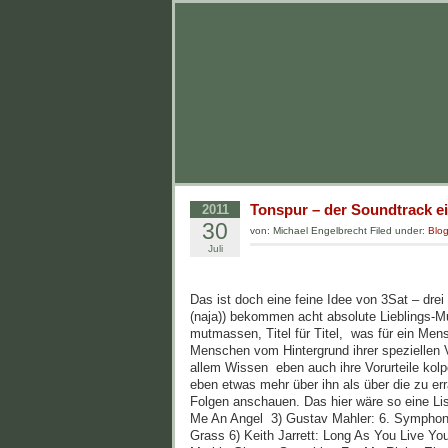
Tonspur – der Soundtrack e
2011
30
von: Michael Engelbrecht Filed under:
Blo
Juli
Das ist doch eine feine Idee von 3Sat – dre
(naja)) bekommen acht absolute Lieblings-M
mutmassen, Titel für Titel, was für ein Men
Menschen vom Hintergrund ihrer speziellen V
allem Wissen eben auch ihre Vorurteile kolp
eben etwas mehr über ihn als über die zu e
Folgen anschauen. Das hier wäre so eine Li
Me An Angel 3) Gustav Mahler: 6. Symphonie
Grass 6) Keith Jarrett: Long As You Live Y