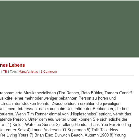
ines Lebens
g
|
TB
| Tags:
Manafonistas
|
1 Comment
i renommierte Musikspezialisten (Tim Renner, Reto Bühler, Tamara Conniff
usiktitel einer mehr oder weniger bekannten Person zu hören und
sch dahinter stecken könnte. Zwischendurch erzählen die jeweiligen
orlieben. Interessant dabei auch die Unschärfe der Beobachter, die bei
ortieren. Wenn Tim Renner einmal von „Hippiescheiss“ spricht, verrät das
rratende Person. Unter dem
link
weiter unten können Sie sich etliche der
ste : 1) Kinks: Waterloo Sunset 2) Talking Heads: Thank You For Sending
, erster Satz 4) Laurie Anderson: O Superman 5) Talk Talk: New
ou´re Living Yours 7) Brian Eno: Dunwich Beach, Autumn 1960 8) Young