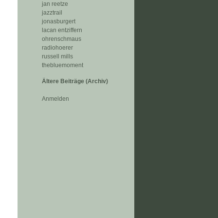
jan reetze
jazztrail
jonasburgert
lacan entziffern
ohrenschmaus
radiohoerer
russell mills
thebluemoment
Ältere Beiträge (Archiv)
Anmelden