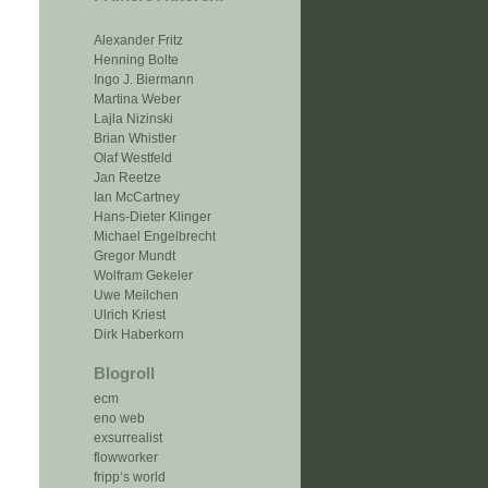
Alexander Fritz
Henning Bolte
Ingo J. Biermann
Martina Weber
Lajla Nizinski
Brian Whistler
Olaf Westfeld
Jan Reetze
Ian McCartney
Hans-Dieter Klinger
Michael Engelbrecht
Gregor Mundt
Wolfram Gekeler
Uwe Meilchen
Ulrich Kriest
Dirk Haberkorn
Blogroll
ecm
eno web
exsurrealist
flowworker
fripp‘s world