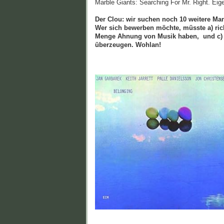
Marble Giants: Searching For Mr. Right. Eige
Der Clou: wir suchen noch 10 weitere Manf
Wer sich bewerben möchte, müsste a) rich
Menge Ahnung von Musik haben, und c) 
überzeugen. Wohlan!