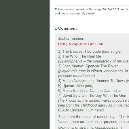
This entry was posted on Samstag, 30. Juli 2011 and is 
and pings are currently closed.
1 Comment
Jochen Siemer:
Freitag, 5. August 2011 um 18:56
1) The Beatles: Hey Jude
(first single)
2) The Who: The Real Me
(Quadrophenia – the soundtrack of my first
3) John Martyn: Spencer The Rover
(played this tune in clifden, connemara, i
possible manafonista)
4) Milton Nascimento: Journey To Dawn
(j
5) Djavan: Sina
(dito)
6) Maria Bethânia: Camino Das Indias
7) David Sylvian: The Boy With The Gun
(“he knows all the wicked ways, a course o
held from his childhood days, as if live h
8) Arto Lindsay: Illuminated
These are the tunes of recent days. The lis
´cause there are presence; prezens; pres
Welcome to all future Manafonistas! :)