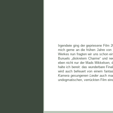
Irgendwie ging der gepriesene Film 2
mich gerne an die frühen Jahre vo
Werkes nun fragten wir uns schon ein
Bunuels „diskretem Charme“ und neu
eben nicht nur der Mads Mikkelsen, d
halte ich bereit: das wunderbare Fina
wird auch befeuert von einem fanta
Kamera gesungenen Lieder auch man
undogmatischen, verrückten Film eind