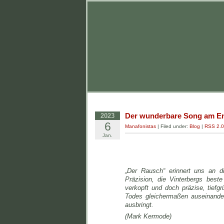
Der wunderbare Song am En
2023
6
Manafonistas
| Filed under:
Blog
|
RSS 2.0
Jan.
„Der Rausch“ erinnert uns an d
Präzision, die Vinterbergs beste
verkopft und doch präzise, tiefg
Todes gleichermaßen auseinander
ausbringt.
(Mark Kermode)