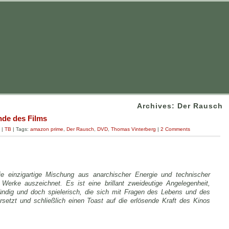
Archives: Der Rausch
de des Films
|
TB
| Tags:
amazon prime
,
Der Rausch
,
DVD
,
Thomas Vinterberg
|
2 Comments
ie einzigartige Mischung aus anarchischer Energie und technischer
 Werke auszeichnet. Es ist eine brillant zweideutige Angelegenheit,
ründig und doch spielerisch, die sich mit Fragen des Lebens und des
setzt und schließlich einen Toast auf die erlösende Kraft des Kinos