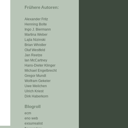
Frühere Autoren:
Alexander Fritz
Henning Bolte
Ingo J. Biermann
Martina Weber
Lajla Nizinski
Brian Whistler
Olaf Westfeld
Jan Reetze
Ian McCartney
Hans-Dieter Klinger
Michael Engelbrecht
Gregor Mundt
Wolfram Gekeler
Uwe Meilchen
Ulrich Kriest
Dirk Haberkorn
Blogroll
ecm
eno web
exsurrealist