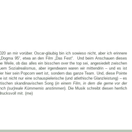
020 an mir vorüber. Oscar-gläubig bin ich sowieso nicht, aber ich erinnere
n „Dogma 95“, etwa an den Film „Das Fest“. Und beim Anschauen dieses
e Weile, ob das alles ein bisschen over the top sei, angesiedelt zwischen
em Sozialrealismus, aber irgendwann waren wir mittendrin – und es ist
er hier sein Popcorn wert ist, sondern das ganze Team. Und, diese Pointe
le ist nicht nur eine schauspielerische (und atlethische Glanzleistung) – es
stischen skandinavischen Song (
in einem Film, in dem die gerne vor der
ch (sur)reale Kümmernis anstimmen
). Die Musik schreibt diesen herrlich
rucksvoll mit. (me)