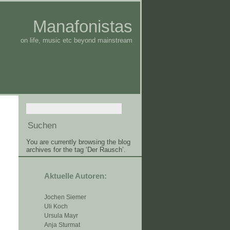
Manafonistas
on life, music etc beyond mainstream
You are currently browsing the blog
archives for the tag ‘Der Rausch’.
Aktuelle Autoren:
Jochen Siemer
Uli Koch
Ursula Mayr
Anja Sturmat