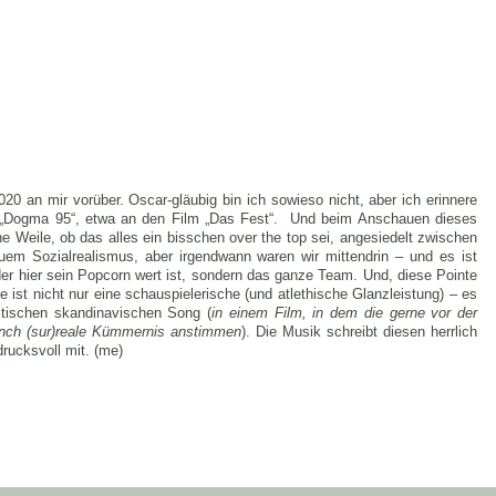
020 an mir vorüber. Oscar-gläubig bin ich sowieso nicht, aber ich erinnere
n „Dogma 95“, etwa an den Film „Das Fest“. Und beim Anschauen dieses
e Weile, ob das alles ein bisschen over the top sei, angesiedelt zwischen
em Sozialrealismus, aber irgendwann waren wir mittendrin – und es ist
er hier sein Popcorn wert ist, sondern das ganze Team. Und, diese Pointe
le ist nicht nur eine schauspielerische (und atlethische Glanzleistung) – es
stischen skandinavischen Song (
in einem Film, in dem die gerne vor der
ch (sur)reale Kümmernis anstimmen
). Die Musik schreibt diesen herrlich
rucksvoll mit. (me)