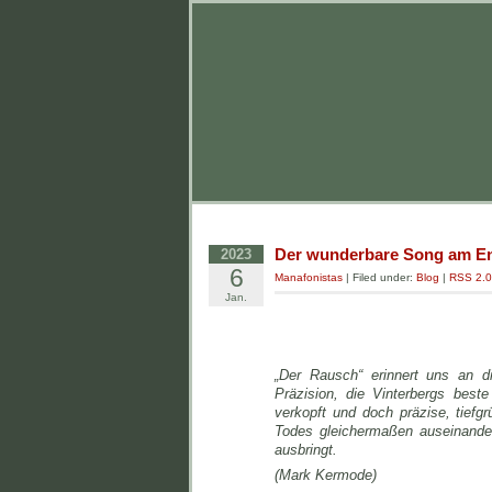
Der wunderbare Song am En
2023
6
Manafonistas
| Filed under:
Blog
|
RSS 2.0
Jan.
„Der Rausch“ erinnert uns an d
Präzision, die Vinterbergs beste
verkopft und doch präzise, tiefg
Todes gleichermaßen auseinander
ausbringt.
(Mark Kermode)