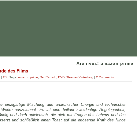
Archives: amazon prime
de des Films
|
TB
| Tags:
amazon prime
,
Der Rausch
,
DVD
,
Thomas Vinterberg
|
2 Comments
ie einzigartige Mischung aus anarchischer Energie und technischer
 Werke auszeichnet. Es ist eine brillant zweideutige Angelegenheit,
ründig und doch spielerisch, die sich mit Fragen des Lebens und des
setzt und schließlich einen Toast auf die erlösende Kraft des Kinos