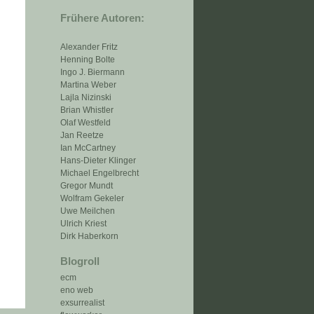
Frühere Autoren:
Alexander Fritz
Henning Bolte
Ingo J. Biermann
Martina Weber
Lajla Nizinski
Brian Whistler
Olaf Westfeld
Jan Reetze
Ian McCartney
Hans-Dieter Klinger
Michael Engelbrecht
Gregor Mundt
Wolfram Gekeler
Uwe Meilchen
Ulrich Kriest
Dirk Haberkorn
Blogroll
ecm
eno web
exsurrealist