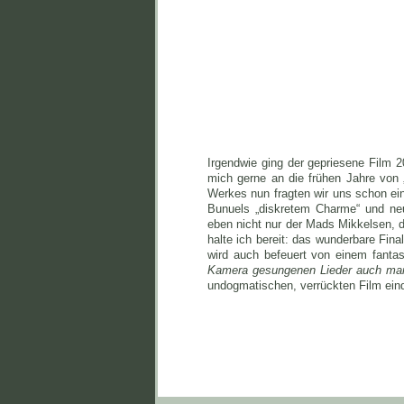
Irgendwie ging der gepriesene Film 2
mich gerne an die frühen Jahre vo
Werkes nun fragten wir uns schon ein
Bunuels „diskretem Charme“ und neu
eben nicht nur der Mads Mikkelsen, d
halte ich bereit: das wunderbare Fina
wird auch befeuert von einem fanta
Kamera gesungenen Lieder auch man
undogmatischen, verrückten Film eind