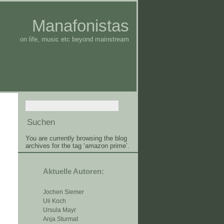
Manafonistas
on life, music etc beyond mainstream
You are currently browsing the blog
archives for the tag ‘amazon prime’.
Aktuelle Autoren:
Jochen Siemer
Uli Koch
Ursula Mayr
Anja Sturmat