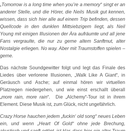
„Tomorrow is a long time when you’re a memory“ singt er an
anderer Stelle, und die Hörer, die Neils Musik gut kennen,
wissen, dass sich hier alle auf einem Trip befinden, dessen
Quellcode in den dunklen Mittsiebzigern liegt, als Neil
Young mit einigen Illusionen der Ära aufräumte und all jene
Fans vergraulte, die nur zu gerne altem Sanftmut, alter
Nostalgie erliegen. No way. Aber mit Traumstoffen spielen –
gerne.
Das nächste Soundgewitter folgt und legt das Finale des
Liedes über verlorene Illusionen, „Walk Like A Giant“, in
Geräusch und Asche; auf einmal hören wir virtuellen
Platzregen niedergehen, und wie einst erschallt überall
„
more rain, more rain
“. Die „Alchemy“-Tour ist in ihrem
Element. Diese Musik ist, zum Glück, nicht ungefährlich.
Crazy Horse hauchen jedem „fuckin‘ old song“ neues Leben
ein, und wenn „Heart Of Gold“ ohne jede Brechung,
akustisch und sanft ertönt, ist klar, dass hier ein alter Traum