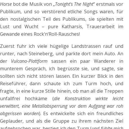
Horse
bot die Musik von „
Tonight‘s The Night
“ erstmals vor
Publikum, und so verstörend etliche Songs waren, für
den nostalgischen Teil des Publikums, sie spielten mit
Lust und Wucht – pure Katharsis, Trauerarbeit im
Gewande eines Rock‘n‘Roll-Rausches!
Zuerst fuhr ich viele hügelige Landstrassen rauf und
runter, nach Steineberg, und parkte dort mein Auto. An
der
Vulcano-Plattform
sassen ein paar Wanderer in
munterem Gespräch, ich begrüsste sie, und sagte, sie
sollten sich nicht stören lassen. Ein kurzer Blick in den
Reiseführer, dann schaute ich zum Turm hoch, und
fragte, in eine kurze Stille hinein, ob man all die Treppen
unfallfrei hochkäme (
die Konstruktion wirkte leicht
verwittert, eine Metallabsperrung vor dem Aufgang war roh
abgerissen worden
). Es entwickelte sich ein freundliches
Geplauder, und als die Gruppe zu ihrem nächsten Ziel
aufgebrochen war, bestieg ich den Turm (
und fühlte mich