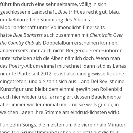
führt ihn durch eine sehr seltsame, völlig in sich
geschlossene Landschaft.
Blue
trifft es recht gut, blau,
dunkelblau ist die Stimmung des Albums.
Moorlandschaft unter Vollmondlicht. Einerseits
hätte
Blue Banisters
auch zusammen mit
Chemtrails Over
the Country Club
als Doppelalbum erscheinen können,
andererseits aber auch nicht. Bei genauerem Hinhören
unterscheiden sich die Alben nämlich doch. Wenn man
das Poetry-Album einmal mitrechnet, dann ist dies Lanas
neunte Platte seit 2012, es ist also eine gewisse Routine
eingetreten, und die zahlt sich aus. Lana Del Rey ist eine
Kunstfigur und bleibt dem einmal gewählten Rollenbild
auch hier wieder treu, arrangiert dessen Bauelemente
aber immer wieder einmal um. Und sie weiß genau, in
welchen Lagen ihre Stimme am eindrücklichsten wirkt.
Fünfzehn Songs, die meisten um die viereinhalb Minuten
lang. Die Grundstimmung (ohne hier jetzt auf die teils