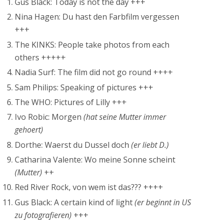
Gus Black: Today is not the day +++
Nina Hagen: Du hast den Farbfilm vergessen
+++
The KINKS: People take photos from each
others +++++
Nadia Surf: The film did not go round ++++
Sam Philips: Speaking of pictures +++
The WHO: Pictures of Lilly +++
Ivo Robic: Morgen
(hat seine Mutter immer
gehoert)
Dorthe: Waerst du Dussel doch
(er liebt D.)
Catharina Valente: Wo meine Sonne scheint
(Mutter)
++
Red River Rock, von wem ist das??? ++++
Gus Black: A certain kind of light
(er beginnt in US
zu fotografieren)
+++